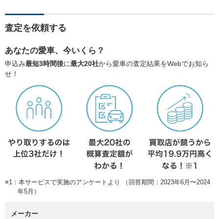
査定を依頼する
あなたの愛車、今いくら？
申込み
最短3時間後
に
最大20社
から愛車の査定結果をWebでお知ら
せ！
※1：本サービスで実施のアンケートより （回答期間：2023年6月〜2024
年5月）
メーカー