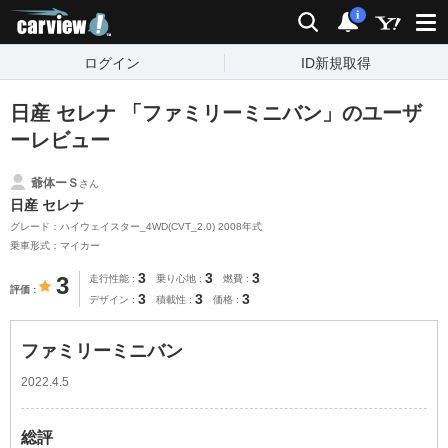
carview!
検索
通知
i
ログイン
ID新規取得
日産 セレナ 「ファミリーミニバン」のユーザ
ーレビュー
爺体ーＳ
さん
日産 セレナ
グレード：ハイウェイスター_4WD(CVT_2.0) 2008年式
乗車形式：マイカー
3
3
3
3
走行性能
乗り心地
燃費
評価
3
3
3
デザイン
積載性
価格
ファミリーミニバン
2022.4.5
総評