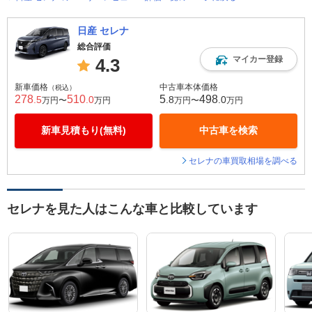
日産 セレナ
総合評価
マイカー登録
4.3
新車価格
中古車本体価格
（税込）
278
510
5
498
.5
.0
.8
.0
万円〜
万円
万円〜
万円
新車見積もり(無料)
中古車を検索
セレナの車買取相場を調べる
セレナを見た人はこんな車と比較しています