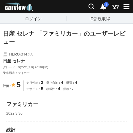
carview!
検索
通知
i
ログイン
ID新規取得
日産 セレナ 「ファミリカー」のユーザーレビ
ュー
HERO.GT4
さん
日産 セレナ
グレード：B(CVT_2.0) 2018年式
乗車形式：マイカー
3
4
4
5
走行性能
乗り心地
燃費
評価
5
4
-
デザイン
積載性
価格
ファミリカー
2022.3.30
総評