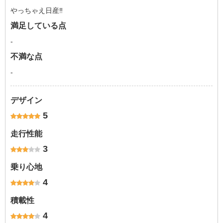
やっちゃえ日産‼︎
満足している点
-
不満な点
-
デザイン
5
走行性能
3
乗り心地
4
積載性
4