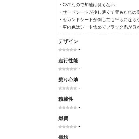
・CVTなので加速は良くない
・サードシートが少し薄くて背もたれの
・セカンドシートが倒しても平らになら
・車内色はシート含めてブラック系が良
デザイン
-
走行性能
-
乗り心地
-
積載性
-
燃費
-
価格