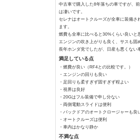
中古車で購入した8年落ちの車ですが、前
は凄いです。
セレナはオートクルーズが全車に装備さ
ます。
燃費も全車に比べると30%くらい良いと
エンジンの吹き上がりも良く、サスも固
長年ホンダ党でしたが、日産も悪くない
満足している点
・燃費が良い（RF4との比較です。）
・エンジンの回りも良い
・足回りも柔すぎず固すぎず程よい
・視界は良好
・20Gはフル装備で申し分ない
・両側電動スライドは便利
・バックドアのオートクロージャーも良
・オートクルーズは便利
・車内はかなり静か
不満な点