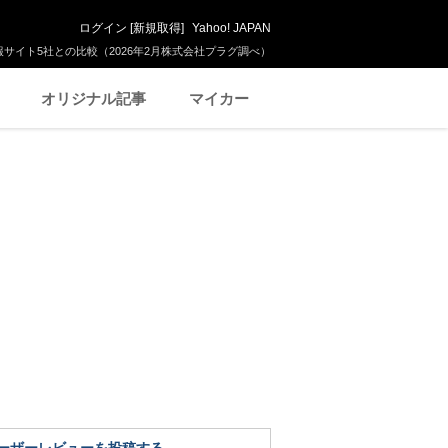
ログイン
[
新規取得
]
Yahoo! JAPAN
サイト5社との比較（2026年2月株式会社プラグ調べ）
オリジナル記事
マイカー