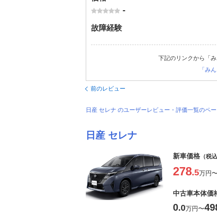
-
故障経験
下記のリンクから「み
「みん
前のレビュー
日産 セレナ のユーザーレビュー・評価一覧のペ
日産 セレナ
新車価格
（税
278
.5
万円
中古車本体価
0
49
.0
万円
〜