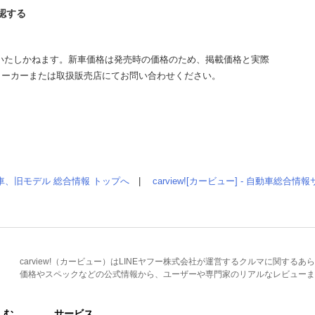
確認する
いたしかねます。新車価格は発売時の価格のため、掲載価格と実際
メーカーまたは取扱販売店にてお問い合わせください。
車、旧モデル 総合情報 トップへ
|
carview![カービュー] - 自動車総合
carview!（カービュー）はLINEヤフー株式会社が運営するクルマに関す
価格やスペックなどの公式情報から、ユーザーや専門家のリアルなレビューま
しむ
サービス