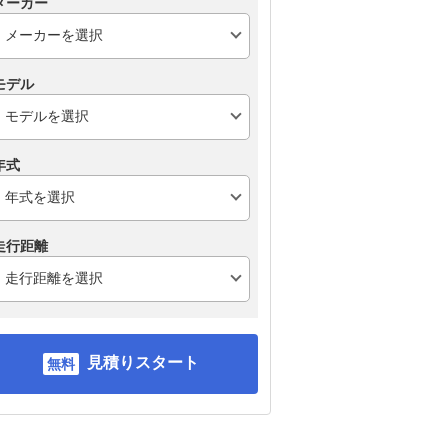
メーカー
モデル
年式
走行距離
見積りスタート