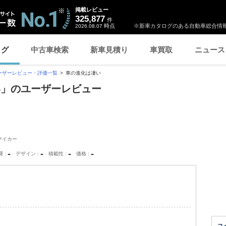
掲載レビュー
325,877
件
時点
※新車カタログのある自動車総合情報
2026.08.07
ログ
中古車検索
新車見積り
車買取
ニュース
ーザーレビュー・評価一覧
車の進化は凄い
い」のユーザーレビュー
マイカー
-
-
-
-
費
デザイン
積載性
価格