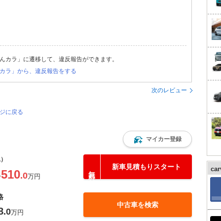
んカラ」に遷移して、違反報告ができます。
カラ」から、違反報告をする
次のレビュー
ージに戻る
マイカー登録
込）
新車見積もりスタート
ca
510
.0
〜
万円
格
中古車を検索
8
.0
万円