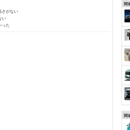
関
高さがない
ない
かった
関