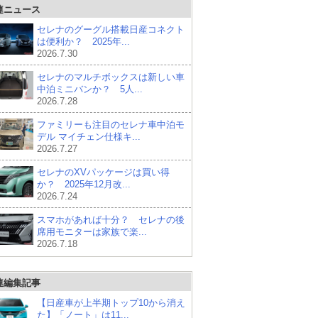
連ニュース
セレナのグーグル搭載日産コネクト
は便利か？ 2025年...
2026.7.30
セレナのマルチボックスは新しい車
中泊ミニバンか？ 5人...
2026.7.28
ファミリーも注目のセレナ車中泊モ
デル マイチェン仕様キ...
2026.7.27
セレナのXVパッケージは買い得
か？ 2025年12月改...
2026.7.24
スマホがあれば十分？ セレナの後
席用モニターは家族で楽...
2026.7.18
連編集記事
【日産車が上半期トップ10から消え
た】「ノート」は11...