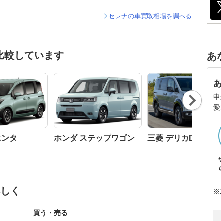
セレナの車買取相場を調べる
比較しています
あ
申
Nex
t
愛
エンタ
ホンダ ステップワゴン
三菱 デリカD:5
詳しく
※
買う・売る