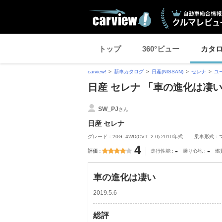
トップ
360°ビュー
カタ
carview!
新車カタログ
日産(NISSAN)
セレナ
ユ
日産 セレナ 「車の進化は凄
SW_PJ
さん
日産 セレナ
グレード：20G_4WD(CVT_2.0) 2010年式
乗車形式：
4
-
-
評価
走行性能
乗り心地
燃
車の進化は凄い
2019.5.6
総評