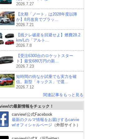
2026.7.27
【次期「ノート」は2028年度以降
か】8月改良でブラッ...
2026.7.21
【残クレ破産を回避せよ】燃費28.2
km/Lの「アルト...
2026.7.8
【受注6300台のロケットスター
ト】最安689万円の新...
2026.7.23
短時間の街なか試乗でも実力を確
信。新型「キックス」で選...
2026.7.12
関連記事をもっと見る
rview!の最新情報をチェック！
carview!公式Facebook
最新のクルマ情報をお届けするcarvie
w!オフィシャルページ
（外部サイト）
carview!公式X（旧Twitter）