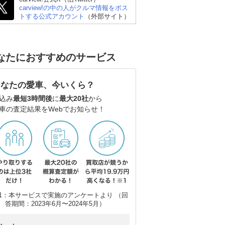
carview!の中の人がクルマ情報をポス
トする公式アカウント
（外部サイト）
なたにおすすめのサービス
あなたの愛車、今いくら？
込み
最短3時間後
に
最大20社
から
車の査定結果をWebでお知らせ！
ホンダ オデッセイ
ホンダ フリード
ス
1：本サービスで実施のアンケートより （回
答期間：2023年6月〜2024年5月）