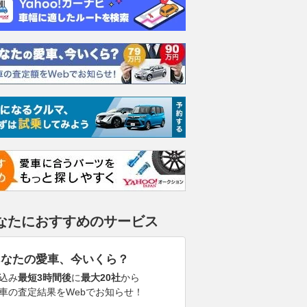
なたにおすすめのサービス
あなたの愛車、今いくら？
込み
最短3時間後
に
最大20社
から
車の査定結果をWebでお知らせ！