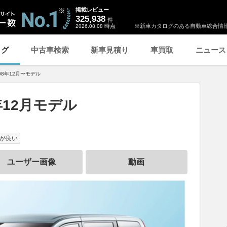
掲載レビュー
325,938
件
時点
※新車カタログのある自動車総合情報
2026.08.08
ログ
中古車検索
新車見積り
車買取
ニュース
08年12月〜モデル
年12月モデル
が良い
ユーザー画像
動画