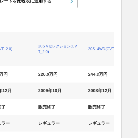
レードを比較表に追加する
20S Vセレクション(CV
VT_2.0)
20S_4WD(CVT_2.0)
T_2.0)
万円
220.
万円
244.
万円
0
3
年12月
2009年10月
2008年12月
終了
販売終了
販売終了
ュラー
レギュラー
レギュラー