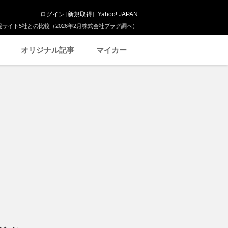
ログイン
[
新規取得
]
Yahoo! JAPAN
サイト5社との比較（2026年2月株式会社プラグ調べ）
オリジナル記事
マイカー