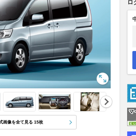
ロ
Nex
t
式画像を全て見る
15
枚