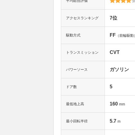
平均総合評価
7位
アクセスランキング
FF
駆動方式
（前輪駆動
CVT
トランスミッション
ガソリン
パワーソース
5
ドア数
160
最低地上高
mm
5.7
最小回転半径
m