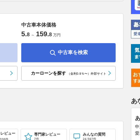
中古車本体価格
5
.
159
.
8
8
～
万円
中古車を検索
カーローンを探す
（金利0.9％〜）外部サイト
あ
申
愛
ーレビュー
専門家レビュー
みんなの質問
7件
24,597件
338件