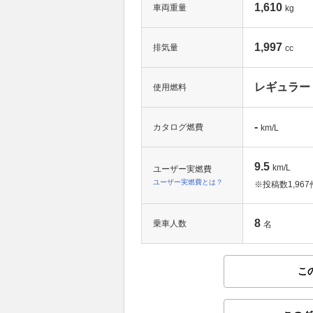
1,610
車両重量
kg
1,997
排気量
cc
レギュラー
使用燃料
-
カタログ燃費
km/L
9.5
km/L
ユーザー実燃費
ユーザー実燃費とは？
※投稿数
1,967
8
乗車人数
名
こ