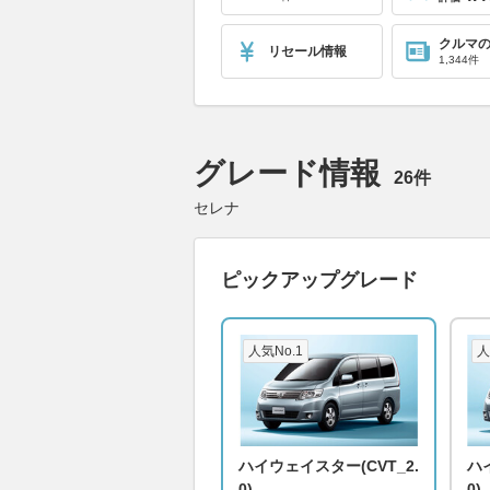
クルマ
リセール情報
1,344件
グレード情報
26件
セレナ
ピックアップグレード
人気No.1
人
ハイウェイスター(CVT_2.
ハ
0)
0)