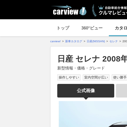
トップ
360°ビュー
カタ
carview!
新車カタログ
日産(NISSAN)
セレナ
20
日産 セレナ 2008
新型情報・価格・グレード
操作しやすい
室内空間が広い
使い勝手
公式画像