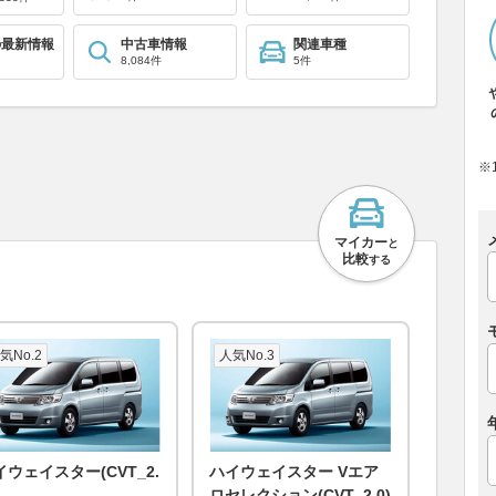
の最新情報
中古車情報
関連車種
8,084件
5件
※
マイカー
と
比較
する
気No.2
人気No.3
イウェイスター(CVT_2.
ハイウェイスター Vエア
ロセレクション(CVT_2.0)