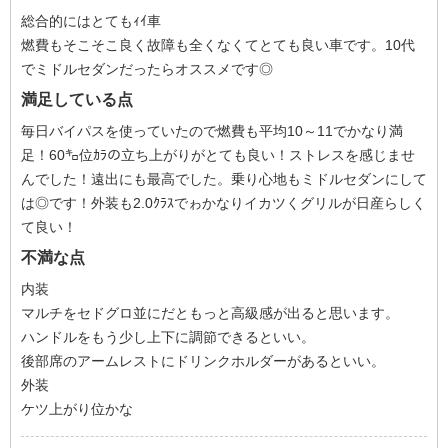
総合的にはとてもｨｲ車
燃費もそこそこ良く故障も全くなくてとても良い車です。10代
でミドルセダンだったらオススメです◎
満足している点
毎日バイパスを使っていたので燃費も平均10～11でかなり満
足！60㌔位ｶﾗの立ち上がりがとても良い！ストレスを感じませ
んでした！遠出にも最高でした。乗り心地もミドルセダンにして
は◎です！外装も2.0ｸﾗｽでゎかなりイカツくグリルが日産らしく
て良い！
不満な点
内装
マルチをセドグロ並にだともっと高級感が出ると思います。
ハンドルをもう少し上下に調節できるといい。
後部席のアームレストにドリンクホルダーがあるといい。
外装
ケツ上がり位かな