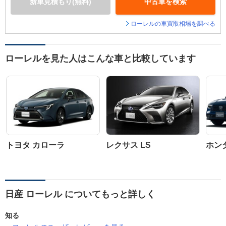
新車見積もり(無料)
中古車を検索
ローレルの車買取相場を調べる
ローレルを見た人はこんな車と比較しています
トヨタ カローラ
レクサス LS
ホン
日産 ローレル についてもっと詳しく
知る