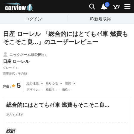
carview!
検索
通知
i
ログイン
ID新規取得
日産 ローレル 「総合的にはとてもｨｲ車 燃費も
そこそこ良...」のユーザーレビュー
ニックネーム非公開
さん
日産 ローレル
グレード：-
乗車形式：その他
-
-
-
5
走行性能
乗り心地
燃費
評価
-
-
-
デザイン
積載性
価格
総合的にはとてもｨｲ車 燃費もそこそこ良...
2009.2.19
総評