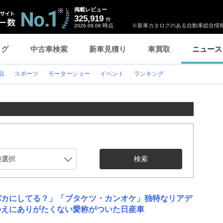
掲載レビュー
325,919
件
時点
※新車カタログのある自動車総合情報
2026.08.08
ログ
中古車検索
新車見積り
車買取
ニュース
品
スポーツ
モーターショー
イベント
ランキング
検索
バカにしてる？」「ブタケツ・カンオケ」独特なリアデ
ゆえにありがたくない愛称がついた日産車