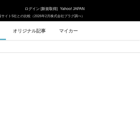
ログイン
[
新規取得
]
Yahoo! JAPAN
サイト5社との比較（2026年2月株式会社プラグ調べ）
オリジナル記事
マイカー