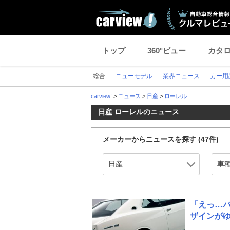
トップ
360°ビュー
カタ
総合
ニューモデル
業界ニュース
カー用
carview!
>
ニュース
>
日産
>
ローレル
日産 ローレルのニュース
メーカーからニュースを探す
(47件)
「えっ…
ザインが