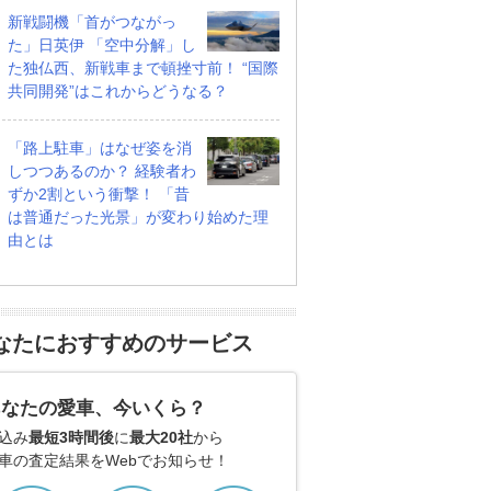
新戦闘機「首がつながっ
た」日英伊 「空中分解」し
た独仏西、新戦車まで頓挫寸前！ “国際
共同開発”はこれからどうなる？
「路上駐車」はなぜ姿を消
しつつあるのか？ 経験者わ
ずか2割という衝撃！ 「昔
は普通だった光景」が変わり始めた理
由とは
なたにおすすめのサービス
あなたの愛車、今いくら？
込み
最短3時間後
に
最大20社
から
車の査定結果をWebでお知らせ！