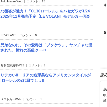
 Auto Messe Web ｜ コメント： 15
な後姿が魅力！「C130ローレル」をハセガワが1/24
025年11月発売予定【LE VOLANT モデルカー俱楽
 LEVOLANT ｜ コメント： 9
と兄弟なのに、その愛称は「ブタケツ」。ヤンチャな漢
愛された、憧れの高級クーペ
 月刊自家用車WEB ｜ コメント： 8
あ
りデカい!! リアの造形美ならアメリカンスタイルが
 ローレルの2代目でしょ!!
申
 ベストカーWeb ｜ コメント： 1
愛