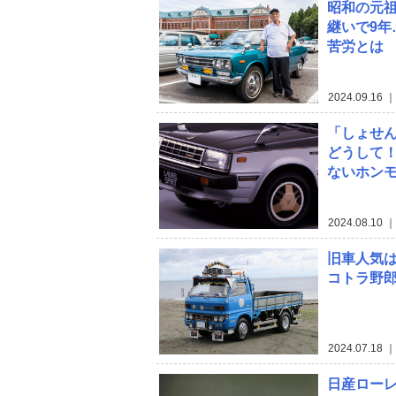
昭和の元
継いで9
苦労とは
2024.09.16
｜
「しょせ
どうして
ないホン
2024.08.10
｜
旧車人気
コトラ野
2024.07.18
｜
日産ローレル