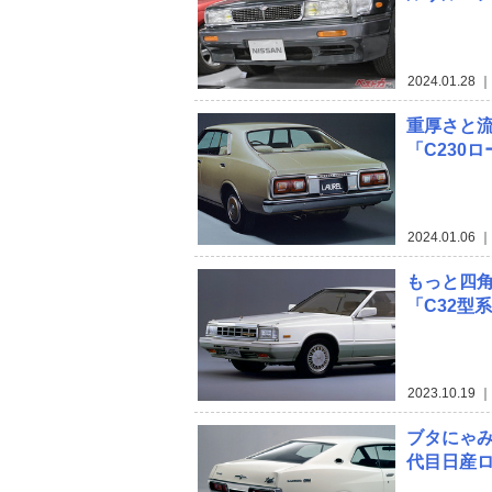
2024.01.28
｜
重厚さと
「C230
2024.01.06
｜
もっと四
「C32型
2023.10.19
｜
ブタにゃ
代目日産