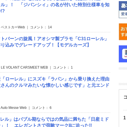
レル」！ 「ジバンシィ」の名が付いた特別仕様車を知
!?
 ベストカーWeb ｜ コメント： 14
トバーンの旋風！アオシマ製プラモ「C31ローレル」
作り込みでグレードアップ！【モデルカーズ】
 LE VOLANT CARSMEET WEB ｜ コメント： 1
産「ローレル」にスズキ「ラパン」から乗り換えた理由
父さんのクルマみたいな懐かしい感じです」と元エンド
ィ
 Auto Messe Web ｜ コメント： 6
ーレル」はバブル期ならではの気品に満ちた「日産ミド
」！ エレガントさで宿敵マークIIに迫った!!