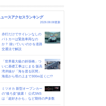
ニュースアクセスランキング
2026.08.08更新
赤灯だけでサイレンなしの
パトカーは緊急車両なの
か？ 抜いていいのかを道路
交通法で解説
「世界最大級の斜張橋」つ
いに基礎工事はじまる 阪高
湾岸線が「海を渡る区間」
海底から塔の上まで300m近くに!?
ミツオカ 新型オープンカー
の“後ろ姿”披露！ 公式SNS
は「超好きかも」など期待の声多数