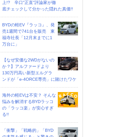
上!? 辛口"正直"評論家が徹
底チェックして分かった隠れた真価!!
BYDの軽EV『ラッコ』、発
売1週間で741台を販売 東
福寺社長「12月末までに1
万台に」
【なぜ安価な2WDがないの
か？】アルファードより
130万円高い新型エルグラ
ンドが「e-4ORCE専売」に賭けたワケ
海外の軽EVは不安？ そんな
悩みを解消するBYDラッコ
の「ラッコ楽」が安心すぎ
る!!
「衝撃」「戦略的」「BYD
の本気を感じる」と驚きの