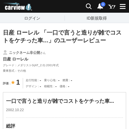
carview!
検索
通知
i
ログイン
ID新規取得
日産 ローレル 「一口で言うと造りが雑でコス
トをケチった車...」のユーザーレビュー
ニックネーム非公開
さん
日産 ローレル
グレード：メダリストG(AT_2.0) 2001年式
乗車形式：その他
-
-
-
1
走行性能
乗り心地
燃費
評価
-
-
-
デザイン
積載性
価格
一口で言うと造りが雑でコストをケチった車...
2002.10.22
総評