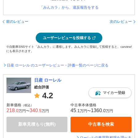
「みんカラ」から、違反報告をする
前のレビュー
次のレビュー
ユーザーレビューを投稿する
※自動車SNSサイト「みんカラ」に遷移します。みんカラに登録して投稿すると、carview!
にも表示されます。
日産 ローレル のユーザーレビュー・評価一覧のページに戻る
日産 ローレル
総合評価
マイカー登録
4.2
新車価格
中古車本体価格
（税込）
218
340
45
1360
.0
.5
.1
.0
万円〜
万円
万円〜
万円
新車見積もり(無料)
中古車を検索
ローレルの車買取相場を調べる