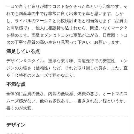
一口で言うと造りが雑でコストをケチった車という印象です。そ
れでも国産車の中では非常に良く出来てる車と思います。しか
し、ライバルのマーク２と比較検討すると相当落ちます（品質面
と高級感で）。他人に相談持ち込まれたら、間違いなくマーク２
を勧めます。高級セダンはトヨタに軍配が上がる。日産殿：トヨ
タの丁寧で品質の高い車造り見習って下さい、お願いします。
満足している点
デザイン＆スタイル、重厚な乗り味、高速走行での安定性、エン
ジンの力強さ（信頼性）など。それと取り回しの良さ。また、直
６ＦＲ特有のスムーズで静かな走り。
不満な点
全体的に品質の低さ。内装の低級感、燃費の悪さ。オートマのス
ムーズ感がない。他のも多数あり。…書ききれない程というか、
書くのが大変。
デザイン