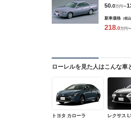
50
1
.0
万円
〜
新車価格
（税
218
.0
万円
ローレルを見た人はこんな車
トヨタ カローラ
レクサス L