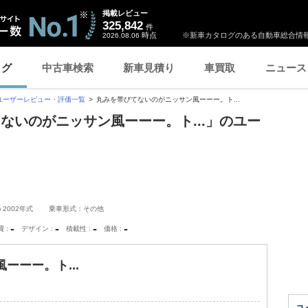
掲載レビュー
325,842
件
時点
※新車カタログのある自動車総合情報
2026.08.06
ログ
中古車検索
新車見積り
車買取
ニュース
ユーザーレビュー・評価一覧
丸みを帯びてないのがニッサン風ーーー。ト...
ないのがニッサン風ーーー。ト...」のユー
 2002年式
乗車形式：その他
-
-
-
-
費
デザイン
積載性
価格
ーーー。ト...