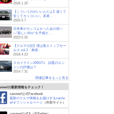
2026.1.20
【こういうのがいいんだよ】速くて
安くてカッコいい。若者...
2025.5.7
日本車がカッコよかったあの頃―
―“新しい何か“を予感さ...
2023.5.26
【クルマ小説】僕は新人トップセー
ルス vol.2「奥様...
2018.4.23
スカイライン200GT-t、話題のエン
ジンの評価は？
2014.7.31
関連記事をもっと見る
rview!の最新情報をチェック！
carview!公式Facebook
最新のクルマ情報をお届けするcarvie
BMW 3シリーズ セダン
BMW M3 セダン
スバ
w!オフィシャルページ
（外部サイト）
carview!公式X（旧Twitter）