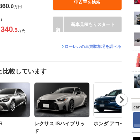
中古車を検索
360
.0
万円
込）
新車見積もりスタート
340
.5
〜
万円
ローレルの車買取相場を調べる
と比較しています
Nex
t
ca
S
レクサス ISハイブリッ
ホンダ アコード
ド