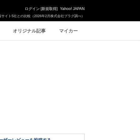
ログイン
[
新規取得
]
Yahoo! JAPAN
サイト5社との比較（2026年2月株式会社プラグ調べ）
オリジナル記事
マイカー