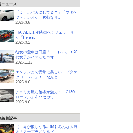
連ニュース
「えっ…バカにしてる？」「ブタケ
ツ・カンオケ」独特なリ...
2026.3.9
FIA WEC王座防衛へ！フェラーリ
が「Ferarri...
2026.3.2
彼女の愛車は日産「ローレル」！20
代女子がハマったネオ...
2026.1.12
エンジンまで異常に美しい「ブタケ
ツローレル」！ なんと...
2025.9.6
アメリカ風な後姿が魅力！「C130
ローレル」をハセガワ...
2025.9.6
連編集記事
【世界が欲しがるJDM】みんな大好
き「スープラ／シルビ...