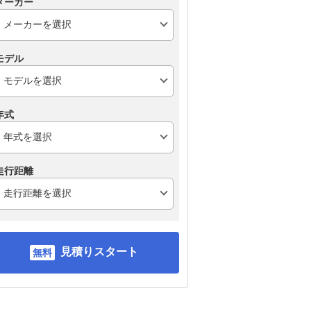
メーカー
モデル
年式
走行距離
見積りスタート