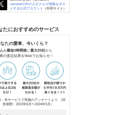
carview!の中の人がクルマ情報をポス
トする公式アカウント
（外部サイト）
なたにおすすめのサービス
あなたの愛車、今いくら？
込み
最短3時間後
に
最大20社
から
車の査定結果をWebでお知らせ！
1：本サービスで実施のアンケートより （回
答期間：2023年6月〜2024年5月）