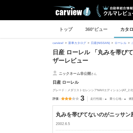
トップ
360°ビュー
カタ
carview!
新車カタログ
日産(NISSAN)
ローレル
日産 ローレル 「丸みを帯びて
ザーレビュー
ニックネーム非公開
さん
日産 ローレル
グレード：メダリストセレンシアNAVIエディション(AT_2.0)
3
-
-
評価
走行性能
乗り心地
燃
丸みを帯びてないのがニッサン風
2002.6.5