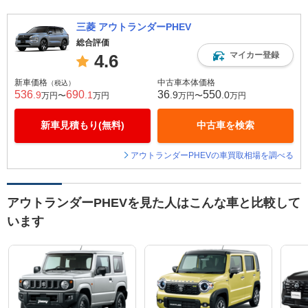
三菱 アウトランダーPHEV
総合評価
マイカー登録
4.6
新車価格
中古車本体価格
（税込）
536
690
36
550
.9
.1
.9
.0
万円〜
万円
万円〜
万円
新車見積もり(無料)
中古車を検索
アウトランダーPHEVの車買取相場を調べる
アウトランダーPHEVを見た人はこんな車と比較して
います