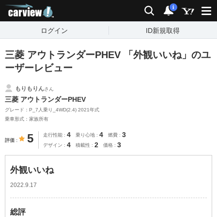
carview!
検索
通知
i
ログイン
ID新規取得
三菱 アウトランダーPHEV 「外観いいね」のユ
ーザーレビュー
もりもりん
さん
三菱 アウトランダーPHEV
グレード：P_7人乗り_4WD(2.4) 2021年式
乗車形式：家族所有
4
4
3
5
走行性能
乗り心地
燃費
評価
4
2
3
デザイン
積載性
価格
外観いいね
2022.9.17
総評