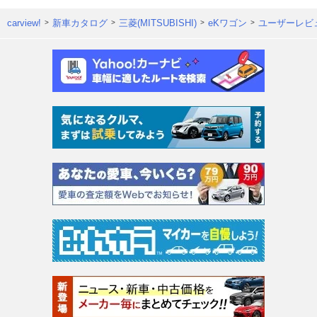
carview!
新車カタログ
三菱(MITSUBISHI)
eKワゴン
ユーザーレビ