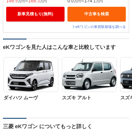
146
168
0
174
.9
.3
.0
.1
万円〜
万円
万円〜
万円
新車見積もり(無料)
中古車を検索
eKワゴンの車買取相場を調べる
eKワゴンを見た人はこんな車と比較しています
ダイハツ ムーヴ
スズキ アルト
スズ
三菱 eKワゴン についてもっと詳しく