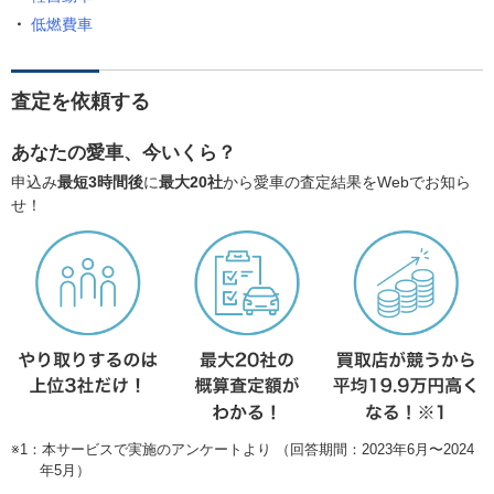
低燃費車
査定を依頼する
あなたの愛車、今いくら？
申込み
最短3時間後
に
最大20社
から愛車の査定結果をWebでお知ら
せ！
※1：本サービスで実施のアンケートより （回答期間：2023年6月〜2024
年5月）