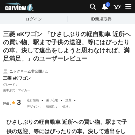
carview!
検索
通知
i
ログイン
ID新規取得
三菱 eKワゴン 「ひさしぶりの軽自動車 近所へ
の買い物、駅まで子供の送迎、等にはぴったり
の車。決して遠出をしようと思わなければ、満
足満足。」のユーザーレビュー
ニックネーム非公開
さん
三菱 eKワゴン
グレード：-
乗車形式：マイカー
-
-
-
3
走行性能
乗り心地
燃費
評価
-
-
-
デザイン
積載性
価格
ひさしぶりの軽自動車 近所への買い物、駅まで子
供の送迎、等にはぴったりの車。決して遠出をし