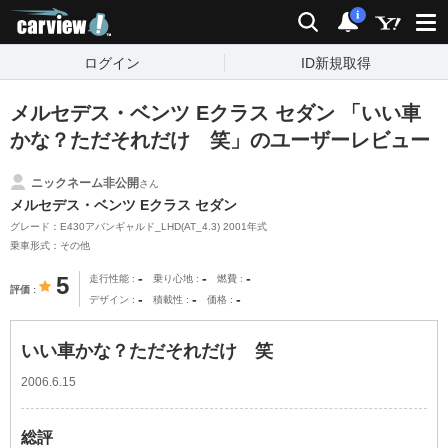
carview!
検索
通知
i
ログイン
ID新規取得
メルセデス・ベンツ Eクラス セダン 「いい車
かな？ただそれだけ 笑」のユーザーレビュー
ニックネーム非公開
さん
メルセデス・ベンツ Eクラス セダン
グレード：E430アバンギャルド_LHD(AT_4.3) 2001年式
乗車形式：その他
-
-
-
5
走行性能
乗り心地
燃費
評価
-
-
-
デザイン
積載性
価格
いい車かな？ただそれだけ 笑
2006.6.15
総評