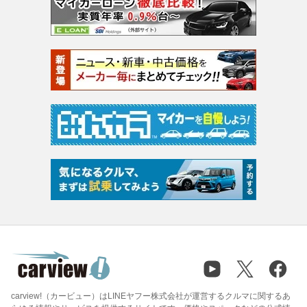
carview!（カービュー）はLINEヤフー株式会社が運営するクルマに関するあ