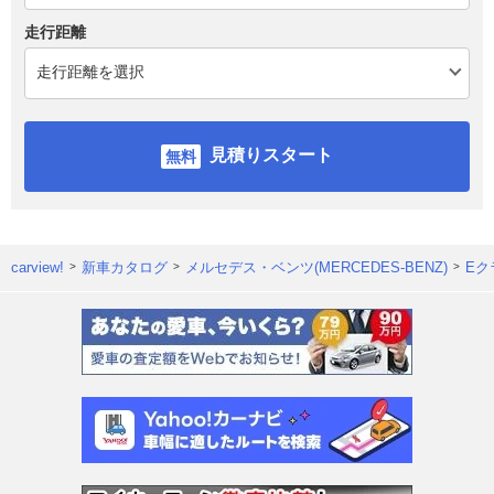
走行距離
見積りスタート
carview!
新車カタログ
メルセデス・ベンツ(MERCEDES-BENZ)
Eク