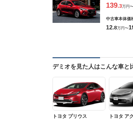
139
.3
万円
中古車本体価
12
1
.8
万円
〜
デミオを見た人はこんな車と
トヨタ プリウス
トヨタ ア