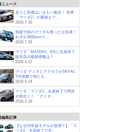
連ニュース
走りと質感はいまも一級品！ 名車
「マツダ2」が最後まで...
2026.7.30
倒産寸前のマツダを救った立役者！
わずか3800mmで...
2026.7.28
マツダ「MAZDA2」8月に生産終了
販売店の最新情報は？
2026.6.12
マツダ デミオとアクセラがSKYAC
TIV搭載で得たも...
2026.5.24
マツダ「マツダ2」生産終了で問合
せ相次ぐ！ 「デミオ」...
2026.5.19
連編集記事
【なぜ10年超モデルが急増？】「マ
ツダ2」生産終了で見...