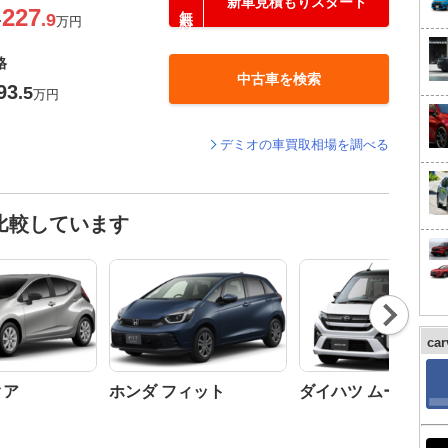
新車見積もりスタート
227
.9
〜
万円
格
中古車を検索
93
.5
万円
デミオの車買取相場を調べる
比較しています
Nex
t
ca
クア
ホンダ フィット
ダイハツ ムーヴ