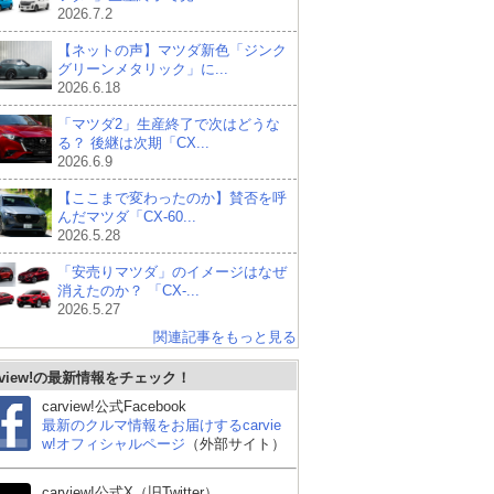
2026.7.2
【ネットの声】マツダ新色「ジンク
グリーンメタリック」に...
2026.6.18
「マツダ2」生産終了で次はどうな
る？ 後継は次期「CX...
2026.6.9
【ここまで変わったのか】賛否を呼
んだマツダ「CX-60...
2026.5.28
「安売りマツダ」のイメージはなぜ
消えたのか？ 「CX-...
2026.5.27
関連記事をもっと見る
rview!の最新情報をチェック！
carview!公式Facebook
最新のクルマ情報をお届けするcarvie
スズキ アルト
スズキ スイフト
ト
w!オフィシャルページ
（外部サイト）
carview!公式X（旧Twitter）