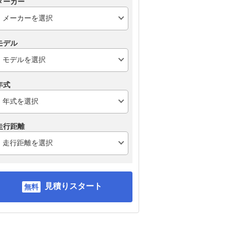
メーカー
モデル
年式
走行距離
見積りスタート