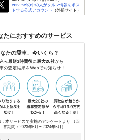
carview!の中の人がクルマ情報をポス
トする公式アカウント
（外部サイト）
なたにおすすめのサービス
あなたの愛車、今いくら？
込み
最短3時間後
に
最大20社
から
車の査定結果をWebでお知らせ！
1：本サービスで実施のアンケートより （回
答期間：2023年6月〜2024年5月）