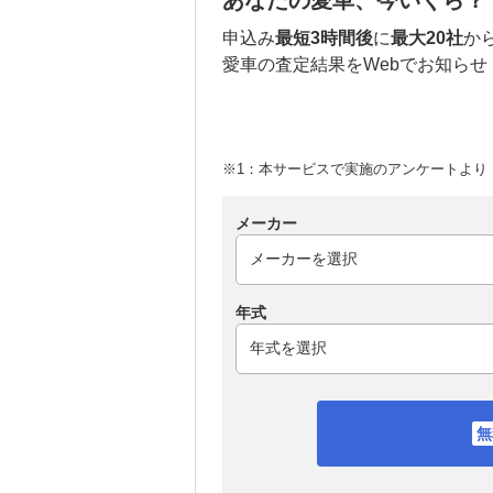
あなたの愛車、今いくら？
申込み
最短3時間後
に
最大20社
か
愛車の査定結果をWebでお知らせ
※1：本サービスで実施のアンケートより （
メーカー
年式