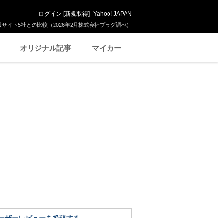
ログイン
[
新規取得
]
Yahoo! JAPAN
サイト5社との比較（2026年2月株式会社プラグ調べ）
オリジナル記事
マイカー