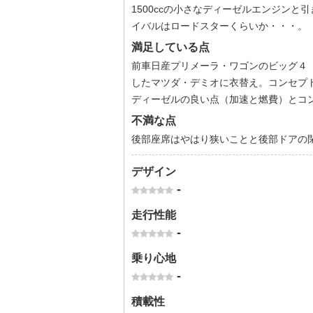
1500ccの小さなディーゼルエンジン
イバルはロードスターくらいか・・・。
満足している点
前車日産プリメーラ・ワゴンのビッグ４（
したマツダ・デミオに衣替え。コンセプトカ
ディーゼルの良い点（加速と燃費）とコ
不満な点
後部座席はやはり狭いことと後部ドアの
デザイン
-
走行性能
-
乗り心地
-
積載性