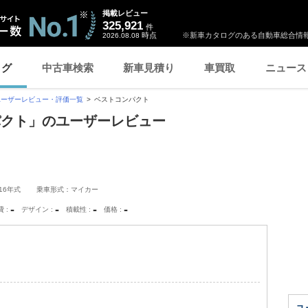
掲載レビュー
325,921
件
時点
※新車カタログのある自動車総合情報
2026.08.08
ログ
中古車検索
新車見積り
車買取
ニュース
ユーザーレビュー・評価一覧
ベストコンパクト
パクト」のユーザーレビュー
16年式
乗車形式：マイカー
-
-
-
-
費
デザイン
積載性
価格