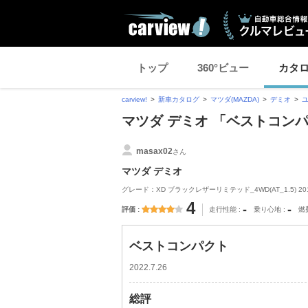
トップ
360°ビュー
カタ
carview!
新車カタログ
マツダ(MAZDA)
デミオ
マツダ デミオ 「ベストコン
masax02
さん
マツダ デミオ
グレード：XD ブラックレザーリミテッド_4WD(AT_1.5) 20
4
-
-
評価
走行性能
乗り心地
燃
ベストコンパクト
2022.7.26
総評