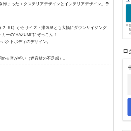
ユ
と引き締まったエクステリアデザインとインテリアデザイン。ラ
※
２.５ℓ）からサイズ・排気量とも大幅にダウンサイジング
ーの”HAZUMI”にぞっこん！
ンパクトボディのデザイン。
ロ
閉める音が軽い（遮音材の不足感）。