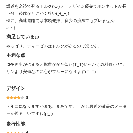
坂道を余裕で登るトルク('ω')ノ デザイン優先でボンネットが長
い分、後席がとにかく狭い((+_+))
特に、高速道路では本領発揮、多少の強風でもブレません(・
ω・)
満足している点
やっぱり、ディーゼルはトルクがあるので楽です。
不満な点
DPF再生が始まると燃費ががた落ち(T_T)せっかく燃料費がガソ
リンより安値なのに心がブルーになります(T_T)
デザイン
4
７年目になりますがまあ、まあです。しかし最近の液晶のメータ
ーが羨ましいですね(p_-)
走行性能