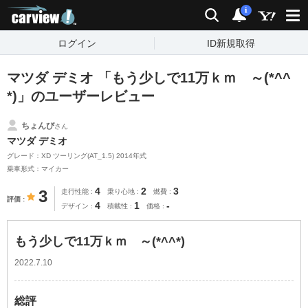
carview!
検索
通知
i
ログイン
ID新規取得
マツダ デミオ 「もう少しで11万ｋｍ ～(*^^
*)」のユーザーレビュー
ちょんび
さん
マツダ デミオ
グレード：XD ツーリング(AT_1.5) 2014年式
乗車形式：マイカー
4
2
3
3
走行性能
乗り心地
燃費
評価
4
1
-
デザイン
積載性
価格
もう少しで11万ｋｍ ～(*^^*)
2022.7.10
総評