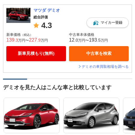
マツダ デミオ
総合評価
マイカー登録
4.3
新車価格
中古車本体価格
（税込）
139
227
12
193
.3
.9
.0
.5
万円〜
万円
万円〜
万円
新車見積もり(無料)
中古車を検索
デミオの車買取相場を調べる
デミオを見た人はこんな車と比較しています