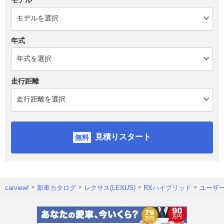
年式
走行距離
見積りスタート
carview!
新車カタログ
レクサス(LEXUS)
RXハイブリッド
ユーザ