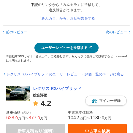
下記のリンクから「みんカラ」に遷移して、
違反報告ができます。
「みんカラ」から、違反報告をする
前のレビュー
次のレビュー
ユーザーレビューを投稿する
※自動車SNSサイト「みんカラ」に遷移します。みんカラに登録して投稿すると、carview!
にも表示されます。
レクサス RXハイブリッド のユーザーレビュー・評価一覧のページに戻る
レクサス RXハイブリッド
総合評価
マイカー登録
4.2
新車価格
中古車本体価格
（税込）
638
877
104
1180
.0
.0
.3
.0
万円〜
万円
万円〜
万円
新車見積もり(無料)
中古車を検索