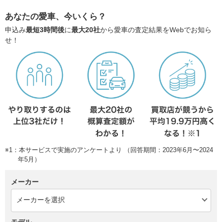
あなたの愛車、今いくら？
申込み
最短3時間後
に
最大20社
から愛車の査定結果をWebでお知ら
せ！
※1：本サービスで実施のアンケートより （回答期間：2023年6月〜2024
年5月）
メーカー
モデル