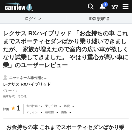
carview!
検索
通知
i
ログイン
ID新規取得
レクサス RXハイブリッド 「お金持ちの車 これ
までスポーティセダンばかり乗り継いできまし
たが、 家族が増えたので室内の広い車が欲しく
なり試乗してきました。 やはり重心が高い車に
乗」のユーザーレビュー
ニックネーム非公開
さん
レクサス RXハイブリッド
グレード：-
乗車形式：その他
-
-
-
1
走行性能
乗り心地
燃費
評価
-
-
-
デザイン
積載性
価格
お金持ちの車 これまでスポーティセダンばかり乗