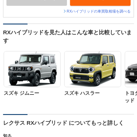
RXハイブリッドの車買取相場を調べる
RXハイブリッドを見た人はこんな車と比較していま
す
スズキ ジムニー
スズキ ハスラー
トヨ
ッド
レクサス RXハイブリッド についてもっと詳しく
知る