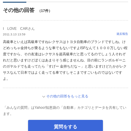
その他の回答
（17件）
I LOVE CARさん
違反報告
2011.3.13 13:59
高級車といえば高級車ですねレクサスはトヨタ自動車のブランドですしね。け
どめっちゃ金持ちが乗るような車でもないですよISFなんて１０００万しない程
度ですから、その友達はレクサスを超高級車だと思ってるのでしょう人それぞ
れだと思いますけどぼくはあまりそう感じませんね、目の前にランボルギーニ
のガヤルドでも走ってたら「すげー 金持ちだな～」と思いますけどたかがレク
サスなんて日本ではよく走ってる車ですしそこまですごいものではないです
よ。
その他の回答をもっと見る
「みんなの質問」はYahoo!知恵袋の「自動車」カテゴリとデータを共有してい
ます。
質問をする