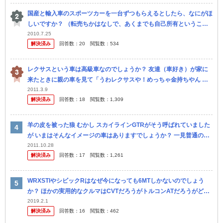
国産と輸入車のスポーツカーを一台ずつもらえるとしたら、なにがほ
しいですか？ （転売ちかはなしで、あくまでも自己所有ということ
で）
2010.7.25
解決済み
回答数：
20
閲覧数：
534
レクサスという車は高級車なのでしょうか？ 友達（車好き）が家に
来たときに親の車を見て「うわレクサスや！めっちゃ金持ちやん 羨
ましいなぁ」とか言われました。 僕は車に興味がないので分らない
2011.3.9
解決済み
回答数：
18
閲覧数：
1,309
のですが、 実
羊の皮を被った狼 むかし スカイラインGTRがそう呼ばれていました
が いまはそんなイメージの車はありますでしょうか？ 一見普通の車
だけど、すごいエンジンの車 ISFは気に入りません GTRは見...
2011.10.28
解決済み
回答数：
17
閲覧数：
1,261
WRXSTIやシビックRはなぜ今になっても6MTしかないのでしょう
か？ ほかの実用的なクルマはCVTだろうがトルコンATだろうがどう
でもいいですけど、上記の二台は世界でも通用するしない云々言い
2019.2.1
解決済み
回答数：
16
閲覧数：
462
た...