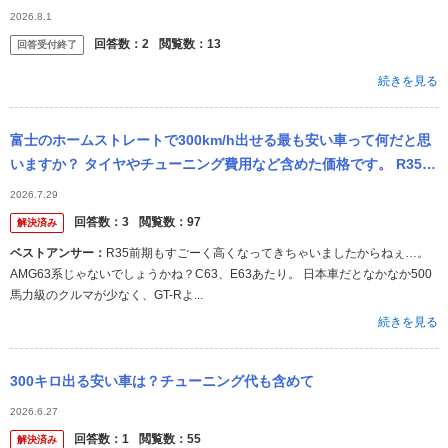
2026.8.1
回答数：
2
閲覧数：
13
回答受付終了
続きを見る
富士のホームストレートで300km/h出せる最も安い車って何だと思
いますか？ タイヤやチューニング費用など含めた価格です。 R35前
期をそのまま使うこと以上に安いものって考えられますか？
2026.7.29
回答数：
3
閲覧数：
97
解決済み
ベストアンサー：
R35前期もすごーく高くなってきちゃいましたからねぇ…。
AMG63系じゃないでしょうかね？C63、E63あたり。 日本車だとなかなか500
馬力級のクルマが少なく、GT-Rよ...
続きを見る
300キロ出る安い車は？チューニング代も含めて
2026.6.27
回答数：
1
閲覧数：
55
解決済み