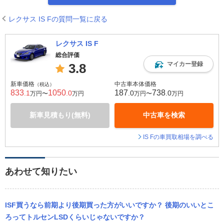
レクサス IS Fの質問一覧に戻る
レクサス IS F
総合評価
マイカー登録
3.8
新車価格
中古車本体価格
（税込）
833
1050
187
738
.1
.0
.0
.0
万円〜
万円
万円〜
万円
新車見積もり(無料)
中古車を検索
IS Fの車買取相場を調べる
あわせて知りたい
ISF買うなら前期より後期買った方がいいですか？ 後期のいいとこ
ろってトルセンLSDくらいじゃないですか？