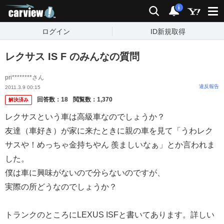
carview!
検索
通知
i
ログイン
ID新規取得
レクサス IS F のみんなの質問
pri********さん
違反報告
2011.3.9 00:15
回答数：
18
閲覧数：
1,370
解決済み
レクサスという車は高級車なのでしょうか？
友達（車好き）が家に来たときに親の車を見て「うわレク
サスや！めっちゃ金持ちやん 羨ましいなぁ」とか言われま
した。
僕は車に興味がないので分らないのですが、
実際の所どうなのでしょうか？
トランクのところにLEXUS ISFと書いてあります。詳しい