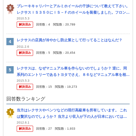
ブレーキキャリパーとアルミホイールの干渉について教えて下さい。
レクサスＩＳ３５０にＩＳ－Ｆのホイールを装着しました。フロント
キャリパーが大きいためそのままでは干渉するらしく、５ｍｍのスペ
2010.5.3
解決済み
回答数：
4
閲覧数：
20,789
ーサー...
レクサスの店員が冷やかし防止策として行ってることはなんだ？
2011.2.6
解決済み
回答数：
5
閲覧数：
20,454
レクサスは、なぜマニュアル車を作らないのでしょうか？ 逆に、同
系列のエントリーであるトヨタでさえ、８６などマニュアル車を相応
に作りますが （とはいえ、松田などの玄人メーカーに比べるとトヨ
2015.5.3
解決済み
回答数：
15
閲覧数：
19,273
タはマニ...
回答数ランキング
当方はレクサスやベンツなどの現行高級車を所有しています。 これ
は贅沢なのでしょうか？ 当方より収入が下の人が日本においては圧
倒的に多いので気になりました。 もちろん日本人の平均所得からす
2012.6.1
解決済み
回答数：
27
閲覧数：
1,933
れば高い...