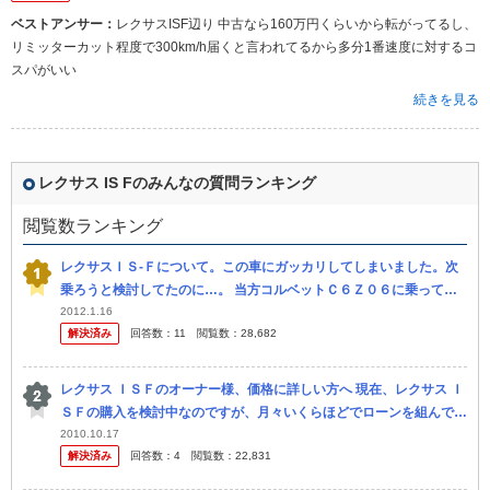
ベストアンサー：
レクサスISF辺り 中古なら160万円くらいから転がってるし、
リミッターカット程度で300km/h届くと言われてるから多分1番速度に対するコ
スパがいい
続きを見る
レクサス IS Fのみんなの質問ランキング
閲覧数ランキング
レクサスＩＳ-Ｆについて。この車にガッカリしてしまいました。次
乗ろうと検討してたのに…。 当方コルベットＣ６Ｚ０６に乗ってる
のですが、先日高速でガンガン飛ばしてるＩＳ-Ｆを発見！如何程の
2012.1.16
解決済み
回答数：
11
閲覧数：
28,682
ものなの...
レクサス ＩＳＦのオーナー様、価格に詳しい方へ 現在、レクサス Ｉ
ＳＦの購入を検討中なのですが、月々いくらほどでローンを組んでい
らっしゃるのでしょうか？ また、参考程度にですが、600万円程...
2010.10.17
解決済み
回答数：
4
閲覧数：
22,831