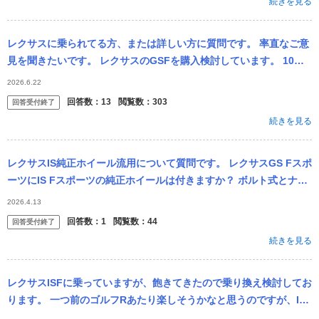
続きを見る
レクサスに乗られてる方、または詳しい方に質問です。 率直なご意
見を聞きたいです。 レクサスのGSFを購入検討しています。 10年
フルローンで購入予定ですが、今から10年ってなると完済時には1
2026.6.22
8...
回答数：
13
閲覧数：
303
回答受付終了
続きを見る
レクサスIS純正ホイール流用について質問です。 レクサスGS Fスポ
ーツにIS Fスポーツの純正ホイールは付きますか？ ボルト式とナッ
ト式で不可能でしょうか？
2026.4.13
回答数：
1
閲覧数：
44
回答受付終了
続きを見る
レクサスISFに乗っていますが、飽きてきたので乗り換え検討してお
ります。 一つ前のゴルフRあたり楽しそうかなと思うのですが、ISF
からだと物足りなく感じますか？ もう少しエンジン回せる車が良