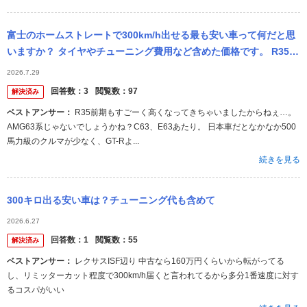
富士のホームストレートで300km/h出せる最も安い車って何だと思
いますか？ タイヤやチューニング費用など含めた価格です。 R35前
期をそのまま使うこと以上に安いものって考えられますか？
2026.7.29
回答数：
3
閲覧数：
97
解決済み
ベストアンサー：
R35前期もすごーく高くなってきちゃいましたからねぇ…。
AMG63系じゃないでしょうかね？C63、E63あたり。 日本車だとなかなか500
馬力級のクルマが少なく、GT-Rよ...
続きを見る
300キロ出る安い車は？チューニング代も含めて
2026.6.27
回答数：
1
閲覧数：
55
解決済み
ベストアンサー：
レクサスISF辺り 中古なら160万円くらいから転がってる
し、リミッターカット程度で300km/h届くと言われてるから多分1番速度に対す
るコスパがいい