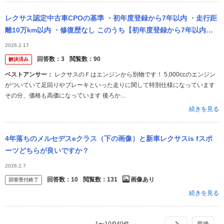
レクサス認定中古車CPOの基準 ・初年度登録から7年以内 ・走行距
離10万km以内 ・修復歴なし このうち【初年度登録から7年以内】
についての質問です。 CPOでの取り扱いは2019年以降のモ...
2026.2.17
回答数：
3
閲覧数：
90
解決済み
ベストアンサー：
レクサスのＦはエンジンから別物です！ 5,000ccのエンジン
がついていて足回りやブレーキといった走りに関して特別仕様になっています
その分、価格も高価になっています 後ろか...
続きを見る
4年落ちのメルセデスeクラス（下の画像）と新車レクサスis fスポ
ーツどちらが良いですか？
2026.2.7
回答数：
10
閲覧数：
131
画像あり
回答受付終了
続きを見る
1
〜
10
/
940
件