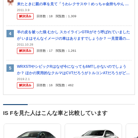
来たときに親の車を見て「うわレクサスや！めっちゃ金持ちやん 羨
ましいなぁ」とか言われました。 僕は車に興味がないので分らない
2011.3.9
解決済み
回答数：
18
閲覧数：
1,309
のですが、 実
羊の皮を被った狼 むかし スカイラインGTRがそう呼ばれていました
が いまはそんなイメージの車はありますでしょうか？ 一見普通の車
だけど、すごいエンジンの車 ISFは気に入りません GTRは見...
2011.10.28
解決済み
回答数：
17
閲覧数：
1,261
WRXSTIやシビックRはなぜ今になっても6MTしかないのでしょう
か？ ほかの実用的なクルマはCVTだろうがトルコンATだろうがどう
でもいいですけど、上記の二台は世界でも通用するしない云々言い
2019.2.1
解決済み
回答数：
16
閲覧数：
462
た...
IS Fを見た人はこんな車と比較しています