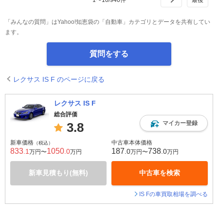
「みんなの質問」はYahoo!知恵袋の「自動車」カテゴリとデータを共有してい
ます。
質問をする
レクサス IS F のページに戻る
レクサス IS F
総合評価
マイカー登録
3.8
新車価格
中古車本体価格
（税込）
833
1050
187
738
.1
.0
.0
.0
万円〜
万円
万円〜
万円
新車見積もり(無料)
中古車を検索
IS Fの車買取相場を調べる