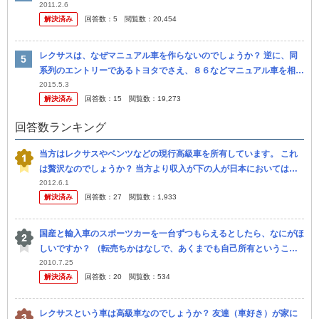
2011.2.6
解決済み
回答数：
5
閲覧数：
20,454
レクサスは、なぜマニュアル車を作らないのでしょうか？ 逆に、同
系列のエントリーであるトヨタでさえ、８６などマニュアル車を相応
に作りますが （とはいえ、松田などの玄人メーカーに比べるとトヨ
2015.5.3
解決済み
回答数：
15
閲覧数：
19,273
タはマニ...
回答数ランキング
当方はレクサスやベンツなどの現行高級車を所有しています。 これ
は贅沢なのでしょうか？ 当方より収入が下の人が日本においては圧
倒的に多いので気になりました。 もちろん日本人の平均所得からす
2012.6.1
解決済み
回答数：
27
閲覧数：
1,933
れば高い...
国産と輸入車のスポーツカーを一台ずつもらえるとしたら、なにがほ
しいですか？ （転売ちかはなしで、あくまでも自己所有ということ
で）
2010.7.25
解決済み
回答数：
20
閲覧数：
534
レクサスという車は高級車なのでしょうか？ 友達（車好き）が家に