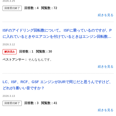
2026.3.25
い...
回答数：
4
閲覧数：
72
回答受付終了
続きを見る
ISFのアイドリング回転数について。 ISFに乗っているのですが、P
に入れているときやエアコンを付けているときはエンジン回転数が7
50rpmくらいですが、エアコンオフでDレンジに入れると500r...
2026.3.12
回答数：
1
閲覧数：
30
解決済み
ベストアンサー：
そんなもんです。
続きを見る
LC、ISF、RCF、GSF エンジンが2URで同じだと思うんですけど、
どれが1番いい音ですか？
2026.3.13
回答数：
3
閲覧数：
41
回答受付終了
続きを見る