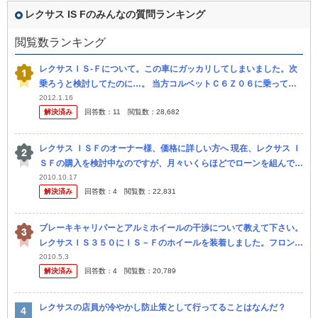
レクサス IS Fのみんなの質問ランキング
閲覧数ランキング
レクサスＩＳ-Ｆについて。この車にガッカリしてしまいました。次
乗ろうと検討してたのに…。 当方コルベットＣ６Ｚ０６に乗ってる
のですが、先日高速でガンガン飛ばしてるＩＳ-Ｆを発見！如何程の
2012.1.16
解決済み
回答数：
11
閲覧数：
28,682
ものなの...
レクサス ＩＳＦのオーナー様、価格に詳しい方へ 現在、レクサス Ｉ
ＳＦの購入を検討中なのですが、月々いくらほどでローンを組んでい
らっしゃるのでしょうか？ また、参考程度にですが、600万円程...
2010.10.17
解決済み
回答数：
4
閲覧数：
22,831
ブレーキキャリパーとアルミホイールの干渉について教えて下さい。
レクサスＩＳ３５０にＩＳ－Ｆのホイールを装着しました。フロント
キャリパーが大きいためそのままでは干渉するらしく、５ｍｍのスペ
2010.5.3
解決済み
回答数：
4
閲覧数：
20,789
ーサー...
レクサスの店員が冷やかし防止策として行ってることはなんだ？