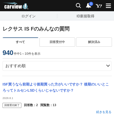
carview!
検索
通知
i
ログイン
ID新規取得
レクサス IS Fのみんなの質問
すべて
回答受付中
解決済み
940
件中1～10件を表示
ISF買うなら前期より後期買った方がいいですか？ 後期のいいとこ
ろってトルセンLSDくらいじゃないですか？
2026.8.1
回答数：
2
閲覧数：
13
回答受付終了
続きを見る