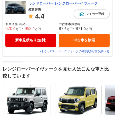
ランドローバー レンジローバーイヴォーク
総合評価
マイカー登録
4.4
新車価格
中古車本体価格
（税込）
670
953
87
871
.0
.0
.6
.0
万円〜
万円
万円〜
万円
新車見積もり(無料)
中古車を検索
レンジローバーイヴォークの車買取相場を調べる
レンジローバーイヴォークを見た人はこんな車と比
較しています