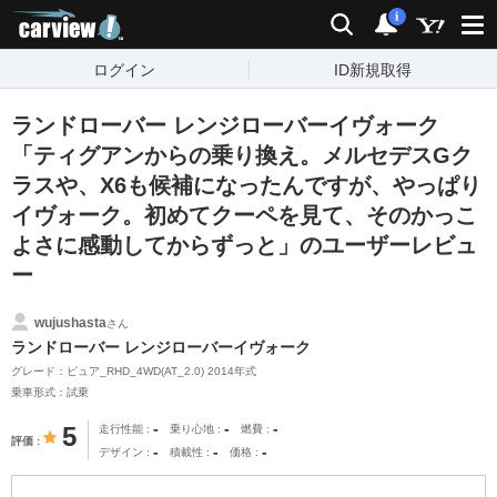
carview!
検索
通知
i
ログイン
ID新規取得
ランドローバー レンジローバーイヴォーク
「ティグアンからの乗り換え。メルセデスGク
ラスや、X6も候補になったんですが、やっぱり
イヴォーク。初めてクーペを見て、そのかっこ
よさに感動してからずっと」のユーザーレビュ
ー
wujushasta
さん
ランドローバー レンジローバーイヴォーク
グレード：ピュア_RHD_4WD(AT_2.0) 2014年式
乗車形式：試乗
-
-
-
5
走行性能
乗り心地
燃費
評価
-
-
-
デザイン
積載性
価格