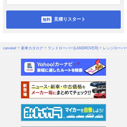
見積りスタート
carview!
新車カタログ
ランドローバー(LANDROVER)
レンジローバ