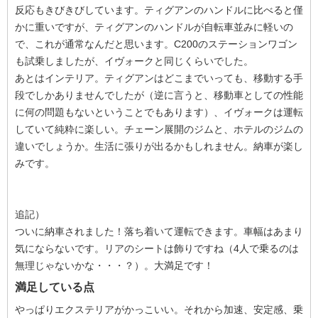
反応もきびきびしています。ティグアンのハンドルに比べると僅
かに重いですが、ティグアンのハンドルが自転車並みに軽いの
で、これが通常なんだと思います。C200のステーションワゴン
も試乗しましたが、イヴォークと同じくらいでした。
あとはインテリア。ティグアンはどこまでいっても、移動する手
段でしかありませんでしたが（逆に言うと、移動車としての性能
に何の問題もないということでもあります）、イヴォークは運転
していて純粋に楽しい。チェーン展開のジムと、ホテルのジムの
違いでしょうか。生活に張りが出るかもしれません。納車が楽し
みです。
追記）
ついに納車されました！落ち着いて運転できます。車幅はあまり
気にならないです。リアのシートは飾りですね（4人で乗るのは
無理じゃないかな・・・？）。大満足です！
満足している点
やっぱりエクステリアがかっこいい。それから加速、安定感、乗