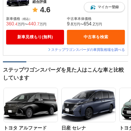
総合評価
マイカー登録
4.6
新車価格
中古車本体価格
（税込）
360
440
9
654
.4
.7
.8
.2
万円〜
万円
万円〜
万円
新車見積もり(無料)
中古車を検索
ステップワゴンスパーダの車買取相場を調べる
ステップワゴンスパーダを見た人はこんな車と比較
しています
トヨタ アルファード
日産 セレナ
トヨ