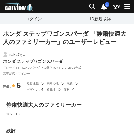
carview!
検索
通知
i
ログイン
ID新規取得
ホンダ ステップワゴンスパーダ 「静粛快適大
人のファミリーカー」のユーザーレビュー
naka7
さん
ホンダ ステップワゴンスパーダ
グレード：e:HEV スパーダ_7人乗り (CVT_2.0) 2023年式
乗車形式：マイカー
5
5
5
5
走行性能
乗り心地
燃費
評価
4
5
4
デザイン
積載性
価格
静粛快適大人のファミリーカー
2023.10.1
総評