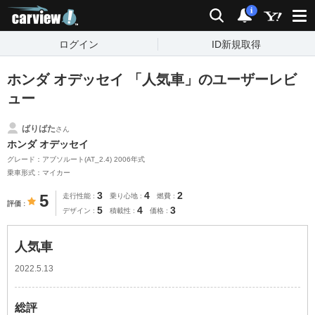
carview!
検索
通知
i
ログイン
ID新規取得
ホンダ オデッセイ 「人気車」のユーザーレビ
ュー
ばりばた
さん
ホンダ オデッセイ
グレード：アブソルート(AT_2.4) 2006年式
乗車形式：マイカー
3
4
2
5
走行性能
乗り心地
燃費
評価
5
4
3
デザイン
積載性
価格
人気車
2022.5.13
総評