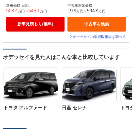
新車価格
中古車本体価格
（税込）
508
545
19
594
.6
.1
.9
.9
万円〜
万円
万円〜
万円
新車見積もり(無料)
中古車を検索
オデッセイの車買取相場を調べる
オデッセイを見た人はこんな車と比較しています
トヨタ アルファード
日産 セレナ
トヨ