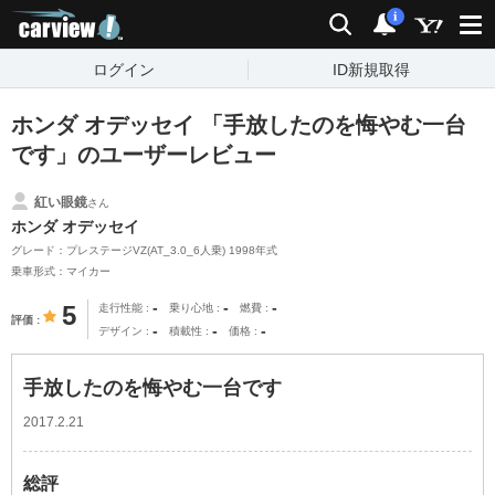
carview!
検索
通知
i
ログイン
ID新規取得
ホンダ オデッセイ 「手放したのを悔やむ一台
です」のユーザーレビュー
紅い眼鏡
さん
ホンダ オデッセイ
グレード：プレステージVZ(AT_3.0_6人乗) 1998年式
乗車形式：マイカー
-
-
-
5
走行性能
乗り心地
燃費
評価
-
-
-
デザイン
積載性
価格
手放したのを悔やむ一台です
2017.2.21
総評