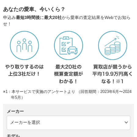
あなたの愛車、今いくら？
申込み
最短3時間後
に
最大20社
から愛車の査定結果をWebでお知ら
せ！
※1：本サービスで実施のアンケートより （回答期間：2023年6月〜2024
年5月）
メーカー
モデル