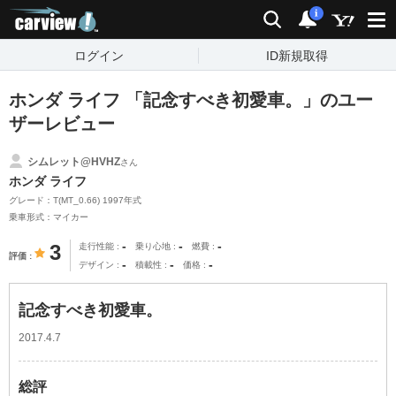
carview!
検索
通知
i
ログイン
ID新規取得
ホンダ ライフ 「記念すべき初愛車。」のユー
ザーレビュー
シムレット@HVHZ
さん
ホンダ ライフ
グレード：T(MT_0.66) 1997年式
乗車形式：マイカー
-
-
-
3
走行性能
乗り心地
燃費
評価
-
-
-
デザイン
積載性
価格
記念すべき初愛車。
2017.4.7
総評