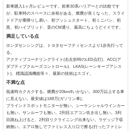
新車購入1ヶ月レビューです。前車30系ハリアーとの比較です
が、駐車時のスペースに余裕がある、燃費が良くなった、スライ
ドドアが乗降りし易い、初プッシュスタート、初ミニバン、初
黒、初ハイブリッド、昔のCM通り、最高にちょうどイイです。
満足している点
ホンダセンシングは、トヨタセーフティセンスより1歩先行って
る。
アクティブコーナリングライト(右左折時のLED点灯)、ACC(ア
ダプティブクルーズコントロール)、LKAS(レーンキープアシス
ト)、標識認識機能等々、最新の技術はスゴイ。
不満な点
低速時カクカクする。燃費が20km/ℓいかない。300万以上する車
に見えない。最安値は188万(ガソリン車)。
ブラインドスポットモニターが無い。シーケンシャルウインカー
も無い。サンルーフも無い。2列目エアコン吹き出し無い。3列
目跳ね上げると、2列目リクライニング出来ない。ラゲッジ下収
納無い。エアロ無しでファミレス入り口で擦る(行ったファミレ