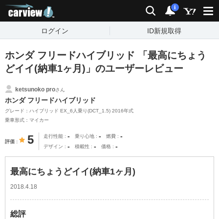
carview!
検索
通知
i
ログイン
ID新規取得
ホンダ フリードハイブリッド 「最高にちょう
どイイ(納車1ヶ月)」のユーザーレビュー
ketsunoko pro
さん
ホンダ フリードハイブリッド
グレード：ハイブリッド EX_6人乗り(DCT_1.5) 2016年式
乗車形式：マイカー
-
-
-
5
走行性能
乗り心地
燃費
評価
-
-
-
デザイン
積載性
価格
最高にちょうどイイ(納車1ヶ月)
2018.4.18
総評