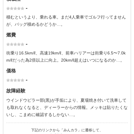
-
積むというより、乗れる車。まだ4人乗車でゴルフ行ってません
が、バッグ積めるかどうか…。
燃費
-
街乗り16.5km/ℓ、高速19km/ℓ、前車ハリアーは街乗り6.5〜7.0k
m/ℓだった為2倍以上に向上。20km/ℓ超えはいつになるのか…。
価格
-
故障経験
ウインドウピラー部(黒)が手垢により、夏場焼き付いて洗車して
も取れなくなると、ディーラーからの情報。メッキは貼りたくな
いし、こまめに確認するしかない…。
下記のリンクから「みんカラ」に遷移して、