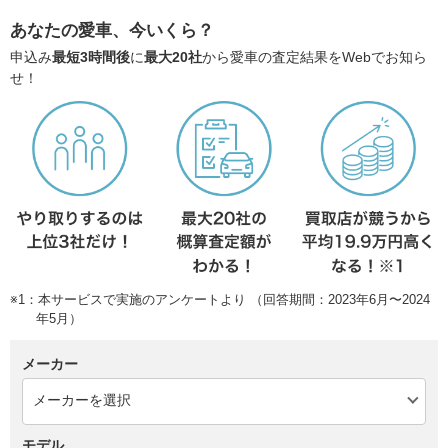
あなたの愛車、今いくら？
申込み
最短3時間後
に
最大20社
から愛車の査定結果をWebでお知ら
せ！
※1：本サービスで実施のアンケートより （回答期間：2023年6月〜2024
年5月）
メーカー
モデル