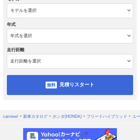
年式
走行距離
見積りスタート
carview!
新車カタログ
ホンダ(HONDA)
フリードハイブリッド
ユ