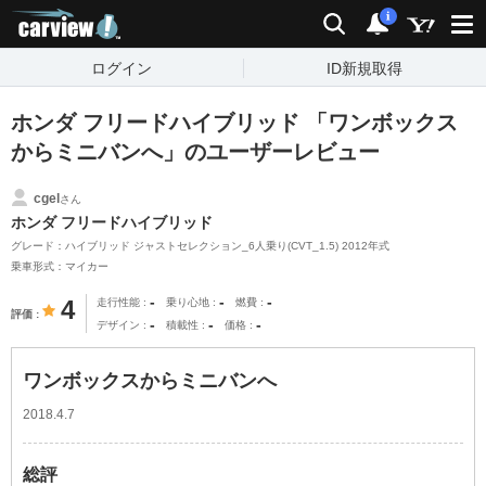
carview!
検索
通知
i
ログイン
ID新規取得
ホンダ フリードハイブリッド 「ワンボックス
からミニバンへ」のユーザーレビュー
cgel
さん
ホンダ フリードハイブリッド
グレード：ハイブリッド ジャストセレクション_6人乗り(CVT_1.5) 2012年式
乗車形式：マイカー
-
-
-
4
走行性能
乗り心地
燃費
評価
-
-
-
デザイン
積載性
価格
ワンボックスからミニバンへ
2018.4.7
総評