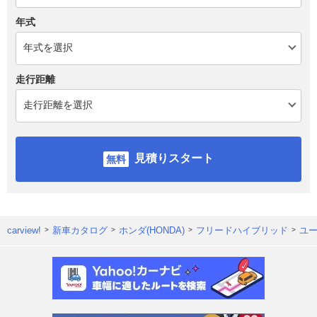
年式
走行距離
見積りスタート
carview!
新車カタログ
ホンダ(HONDA)
フリードハイブリッド
ユ