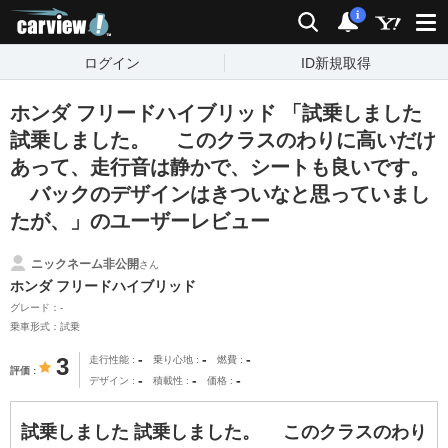
carview!
検索
通知
i
ログイン
ID新規取得
ホンダ フリードハイブリッド 「試乗しました
試乗しました。 このクラスのわりに高いだけ
あって、走行音は静かで、シートも良いです。
バックのデザインはきついなと思っていまし
たが、」のユーザーレビュー
ニックネーム非公開
さん
ホンダ フリードハイブリッド
グレード：-
乗車形式：試乗
-
-
-
3
走行性能
乗り心地
燃費
評価
-
-
-
デザイン
積載性
価格
試乗しました 試乗しました。 このクラスのわり