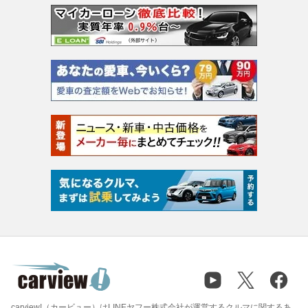
carview!（カービュー）はLINEヤフー株式会社が運営するクルマに関するあ