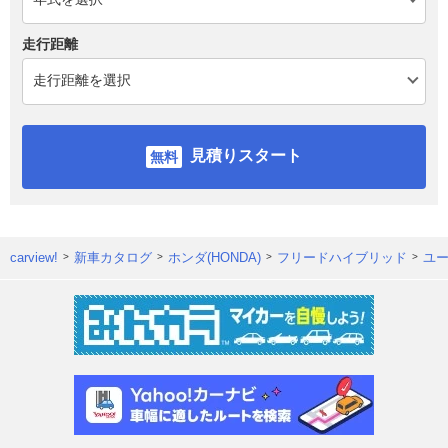
走行距離
見積りスタート
carview!
新車カタログ
ホンダ(HONDA)
フリードハイブリッド
ユ