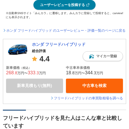
ユーザーレビューを投稿する
※自動車SNSサイト「みんカラ」に遷移します。みんカラに登録して投稿すると、carview!
にも表示されます。
ホンダ フリードハイブリッド のユーザーレビュー・評価一覧のページに戻る
ホンダ フリードハイブリッド
総合評価
マイカー登録
4.4
新車価格
中古車本体価格
（税込）
268
333
18
344
.8
.3
.8
.3
万円〜
万円
万円〜
万円
新車見積もり(無料)
中古車を検索
フリードハイブリッドの車買取相場を調べる
フリードハイブリッドを見た人はこんな車と比較し
ています