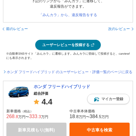
下記のリンクから「みんカラ」に遷移して、
違反報告ができます。
「みんカラ」から、違反報告をする
前のレビュー
次のレビュー
ユーザーレビューを投稿する
※自動車SNSサイト「みんカラ」に遷移します。みんカラに登録して投稿すると、carview!
にも表示されます。
ホンダ フリードハイブリッド のユーザーレビュー・評価一覧のページに戻る
ホンダ フリードハイブリッド
総合評価
マイカー登録
4.4
新車価格
中古車本体価格
（税込）
268
333
18
384
.8
.3
.8
.5
万円〜
万円
万円〜
万円
新車見積もり(無料)
中古車を検索