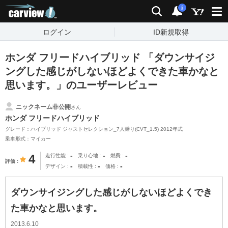
carview!
検索
通知
i
ログイン
ID新規取得
ホンダ フリードハイブリッド 「ダウンサイジ
ングした感じがしないほどよくできた車かなと
思います。」のユーザーレビュー
ニックネーム非公開
さん
ホンダ フリードハイブリッド
グレード：ハイブリッド ジャストセレクション_7人乗り(CVT_1.5) 2012年式
乗車形式：マイカー
-
-
-
4
走行性能
乗り心地
燃費
評価
-
-
-
デザイン
積載性
価格
ダウンサイジングした感じがしないほどよくでき
た車かなと思います。
2013.6.10