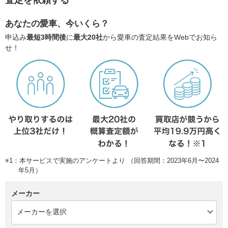
査定を依頼する
あなたの愛車、今いくら？
申込み
最短3時間後
に
最大20社
から愛車の査定結果をWebでお知ら
せ！
※1：本サービスで実施のアンケートより （回答期間：2023年6月〜2024
年5月）
メーカー