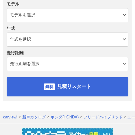
モデル
年式
走行距離
見積りスタート
carview!
新車カタログ
ホンダ(HONDA)
フリードハイブリッド
ユ