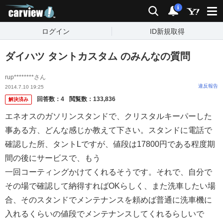
carview!
検索
通知
i
ログイン
ID新規取得
ダイハツ タントカスタム のみんなの質問
rup********さん
違反報告
2014.7.10 19:25
回答数：
4
閲覧数：
133,836
解決済み
エネオスのガソリンスタンドで、クリスタルキーパーした
事ある方、どんな感じか教えて下さい。スタンドに電話で
確認した所、タントLですが、値段は17800円である程度期
間の後にサービスで、もう
一回コーティングかけてくれるそうです。それで、自分で
その場で確認して納得すればOKらしく、また洗車したい場
合、そのスタンドでメンテナンスを頼めば普通に洗車機に
入れるくらいの値段でメンテナンスしてくれるらしいで