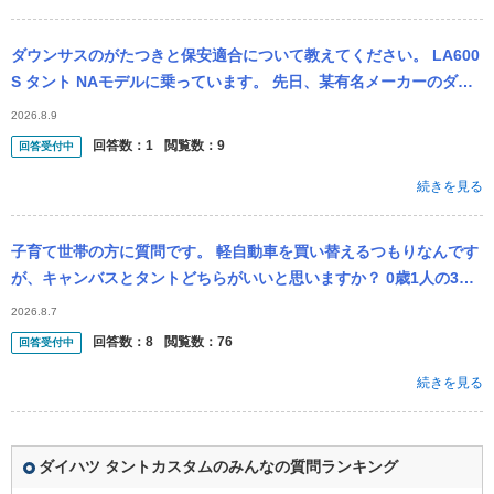
ダウンサスのがたつきと保安適合について教えてください。 LA600
S タント NAモデルに乗っています。 先日、某有名メーカーのダウ
ンサスを業者に依頼し購入と取り付け、アライメント作業を行っ
2026.8.9
て...
回答数：
1
閲覧数：
9
回答受付中
続きを見る
子育て世帯の方に質問です。 軽自動車を買い替えるつもりなんです
が、キャンバスとタントどちらがいいと思いますか？ 0歳1人の3人
家族です。 もう1台ヴォクシーがあります。
2026.8.7
回答数：
8
閲覧数：
76
回答受付中
続きを見る
ダイハツ タントカスタムのみんなの質問ランキング