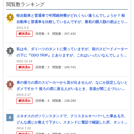
閲覧数ランキング
軽自動車と普通車で年間維持費がどれくらい違うんでしょうか？ 軽
自動車と普通車を比較しているんですが、最初の購入額の差はとりあ
えずおいといて、年間維持費の差がどうなるか自分なりに計算してみ
2011.5.5
解決済み
回答数：
5
閲覧数：
207,432
ました。 現
私は今、ダイハツのタントに乗っていますが、前のスピードメーター
の下に『ODO TRIP』とありますが、これはいったいなんでしょう
か？ 赤くランプが付いている場合、すぐに故障してしまうのでしょ
2011.12.14
解決済み
回答数：
2
閲覧数：
193,741
うか？？
車の後ろの席のスピーカーから音が出ませんが、なにか設定しないと
ダメですか？ 後ろの席に座る人がいるとき、音楽が聞こえづらいで
す ちなみに車はタントです！ 知ってる方いたら教えてくだ さい
2015.2.17
解決済み
回答数：
4
閲覧数：
139,290
エネオスのガソリンスタンドで、クリスタルキーパーした事ある方、
どんな感じか教えて下さい。スタンドに電話で確認した所、タントL
ですが、値段は17800円である程度期間の後にサービスで、もう 一
2014.7.10