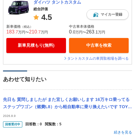
ダイハツ タントカスタム
総合評価
マイカー登録
4.5
新車価格
中古車本体価格
（税込）
183
210
0
263
.7
.7
.0
.1
万円〜
万円
万円〜
万円
新車見積もり(無料)
中古車を検索
タントカスタムの車買取相場を調べる
あわせて知りたい
先日も 質問しましたが また宜しくお願いします 16万キロ乗ってる
ステップワゴン（燃費L8）から軽自動車に乗り換えたいです TOYO
TAピクシススペース ダイハツ ウェイクが良いと思ってたけど...
2026.8.9
回答数：
0
閲覧数：
5
回答受付中
続きを見る