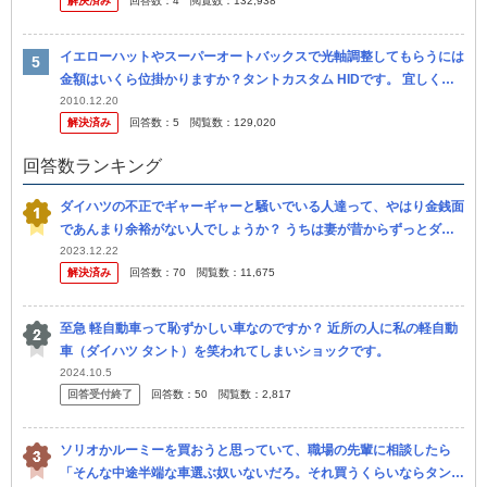
解決済み
回答数：
4
閲覧数：
132,938
回コ...
イエローハットやスーパーオートバックスで光軸調整してもらうには
金額はいくら位掛かりますか？タントカスタム HIDです。 宜しくお
願い致します！
2010.12.20
解決済み
回答数：
5
閲覧数：
129,020
回答数ランキング
ダイハツの不正でギャーギャーと騒いでいる人達って、やはり金銭面
であんまり余裕がない人でしょうか？ うちは妻が昔からずっとダイ
ハツのタントに乗り続けてます（もう新車4代目です）が、お金の余
2023.12.22
解決済み
回答数：
70
閲覧数：
11,675
裕は心の...
至急 軽自動車って恥ずかしい車なのですか？ 近所の人に私の軽自動
車（ダイハツ タント）を笑われてしまいショックです。
2024.10.5
回答受付終了
回答数：
50
閲覧数：
2,817
ソリオかルーミーを買おうと思っていて、職場の先輩に相談したら
「そんな中途半端な車選ぶ奴いないだろ。それ買うくらいならタント