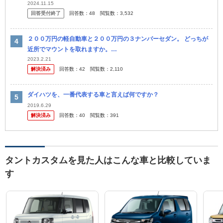
やスペーシアを買えよ。使い勝手変わらないから。」と言われまし
2024.11.15
回答受付終了
回答数：
48
閲覧数：
3,532
た。 「軽自...
２００万円の軽自動車と２００万円の３ナンバーセダン。 どっちが
近所でマウントを取れますか。
・・・・・・・・・・・・・・・・・・・・・ 最近は３ナンバーセ
2023.2.21
解決済み
回答数：
42
閲覧数：
2,110
ダンと軽自動車が同じ値段だそうですが。 ...
ダイハツを、一番代表する車と言えば何ですか？
2019.6.29
解決済み
回答数：
40
閲覧数：
391
タントカスタムを見た人はこんな車と比較していま
す