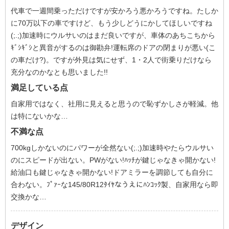
代車で一週間乗っただけですが安かろう悪かろうですね。たしか
に70万以下の車ですけど、もう少しどうにかしてほしいですね
(;.;)加速時にウルサいのはまだ良いですが、車体のあちこちから
ｷﾞｼｷﾞｼと異音がするのは御勘弁!運転席のドアの閉まりが悪い(こ
の車だけ?)。ですが外見は気にせず、1・2人で街乗りだけなら
充分なのかなとも思いました!!
満足している点
自家用ではなく、社用に見えると思うので恥ずかしさが軽減。他
は特にないかな…
不満な点
700kgしかないのにパワーが全然ない(;.;)加速時やたらウルサい
のにスピードが出ない。PWがない!ﾊｯﾁが鍵じゃなきゃ開かない!
給油口も鍵じゃなきゃ開かない!ドアミラーを調節しても自分に
合わない。ﾌﾟｧｰな145/80R12ﾀｲﾔなうえにﾊﾝｺｯｸ製、自家用なら即
交換かな…
デザイン