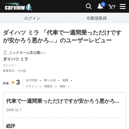
carview!
検索
通知
i
ログイン
ID新規取得
ダイハツ ミラ 「代車で一週間乗っただけです
が安かろう悪かろ...」のユーザーレビュー
ニックネーム非公開
さん
ダイハツ ミラ
グレード：-
乗車形式：その他
-
-
-
3
走行性能
乗り心地
燃費
評価
-
-
-
デザイン
積載性
価格
代車で一週間乗っただけですが安かろう悪かろ...
2006.11.7
総評