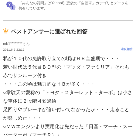
「みんなの質問」はYahoo!知恵袋の「自動車」カテゴリとデータを
共有しています。
ベストアンサーに選ばれた回答
mb1********さん
違反報告
2011.6.6 22:17
私が１０代の免許取り立ての頃はＨＢ全盛期で・・・
若い世代は５代目ＢＤ型の「マツダ・ファミリア」それも
赤でサンルーフ付き
・・・この頃は魅力的なＨＢが多く・・・
○韋駄天の愛称の「トヨタ・スターレット・ターボ」は小さ
な車体に２段階可変過給
足回りやブレーキが追い付いてなかったが・・・走ること
が楽しめた・・・
○ＶＷエンジンより実用化は先だった「日産・マーチ・スー
パーターボ（マーチＲ）」