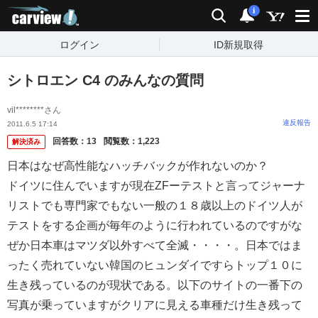
carview!
検索
通知
i
ログイン
ID新規取得
シトロエン C4 のみんなの質問
vil********さん
違反報告
2011.6.5 17:14
回答数：
13
閲覧数：
1,223
解決済み
日本はなぜ高性能なハッチバックが作れないのか？
ドイツに住んでいますが現在ZFーテストと言ってジャーナ
リストでも専門家でもない一般の１８歳以上のドイツ人が
テストをする企画が毎年のように行われているのですがな
ぜか日本車はマツダ以外すべて全滅・・・・。日本ではま
ったく売れていない韓国のヒュンダイですらトップ１０に
生き残っているのが現状である。以下のサイトの一番下の
写真が乗っていますがクリアに見える車種だけ生き残って