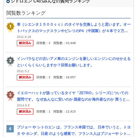
シトロエン C4のみんなの質問ランキング
閲覧数ランキング
車（シエンタ１５００ｃｃ）のタイヤを交換しようと思います。オー
トバックスのマックスランやピレリのP4（中国製）が４本で２万円
前後なのに対してブリジストン等は４万円以上します。価額相応の違
2011.9.28
解決済み
回答数：
2
閲覧数：
23,448
いはあり...
インパラなどの古いアメ車のエンジンを新しいエンジンにのせかえる
といくらくらいしますか？回答お願いします。
2011.5.2
解決済み
回答数：
2
閲覧数：
19,057
イエローハットが扱っているタイヤ「ZETRO」シリーズについての
質問です。 なぜあんなに安いのか 国産なのか海外産なのか 買うとす
ればC4とS4のどちらを買うべきか 買う時の注意点 など...
2014.6.9
解決済み
回答数：
1
閲覧数：
12,415
プジョー や シトロエン は、フランス本国では、 日本でいうと、トヨ
タ や ホンダ、日産 のような感覚で、フランス人はプジョーや シトロ