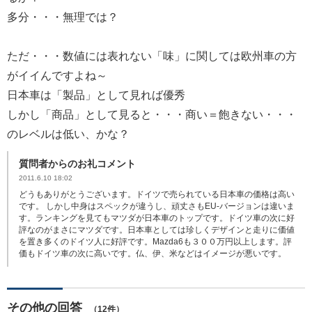
多分・・・無理では？
ただ・・・数値には表れない「味」に関しては欧州車の方
がイイんですよね～
日本車は「製品」として見れば優秀
しかし「商品」として見ると・・・商い＝飽きない・・・
のレベルは低い、かな？
質問者からのお礼コメント
2011.6.10 18:02
どうもありがとうございます。ドイツで売られている日本車の価格は高い
です。 しかし中身はスペックが違うし、頑丈さもEU-バージョンは違いま
す。ランキングを見てもマツダが日本車のトップです。ドイツ車の次に好
評なのがまさにマツダです。日本車としては珍しくデザインと走りに価値
を置き多くのドイツ人に好評です。Mazda6も３００万円以上します。評
価もドイツ車の次に高いです。仏、伊、米などはイメージが悪いです。
その他の回答
（12件）