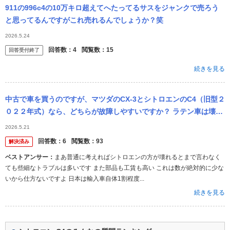
911の996c4の10万キロ超えてへたってるサスをジャンクで売ろう
と思ってるんですがこれ売れるんでしょうか？笑
2026.5.24
回答数：
4
閲覧数：
15
回答受付終了
続きを見る
中古で車を買うのですが、マツダのCX-3とシトロエンのC4（旧型２
０２２年式）なら、どちらが故障しやすいですか？ ラテン車は壊れ
やすいと言われていますよね。 詳しい方教えてください。
2026.5.21
回答数：
6
閲覧数：
93
解決済み
ベストアンサー：
まあ普通に考えればシトロエンの方が壊れるとまで言わなく
ても些細なトラブルは多いです また部品も工賃も高い これは数が絶対的に少な
いから仕方ないですよ 日本は輸入車自体1割程度...
続きを見る