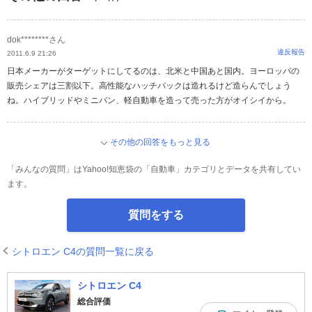
dok********さん
違反報告
2011.6.9 21:26
日本メーカーがターゲットにしてるのは、北米と中国あと国内。ヨーロッパの
販売シェアは三割以下。高性能なハッチバックは造れるけど造らんでしょう
ね。ハイブリッドやミニバン、軽自動車を造って売った方がオイシイから。
その他の回答をもっと見る
「みんなの質問」はYahoo!知恵袋の「自動車」カテゴリとデータを共有してい
ます。
質問をする
シトロエン C4の質問一覧に戻る
シトロエン C4
総合評価