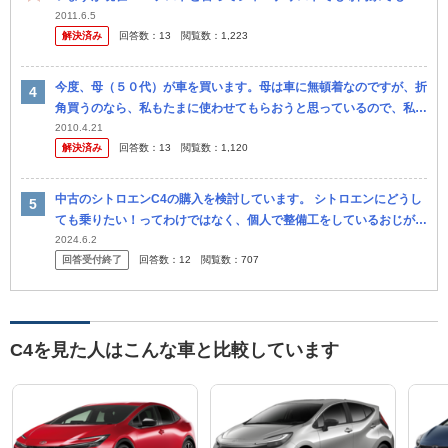
い一般の１８歳以上のドイツ人がテストをする企画が毎年のように行
2011.6.5
解決済み
回答数：
13
閲覧数：
1,223
われてい...
今度、母（５０代）が車を買います。母は車に無頓着なのですが、折
角買うのなら、私もたまに使わせてもらおうと思っているので、私の
趣味で選んでいいことになりました。 父は「安全な車」ということ
2010.4.21
解決済み
回答数：
13
閲覧数：
1,120
で注文を...
中古のシトロエンC4の購入を検討しています。 シトロエンにどうし
ても乗りたい！ってわけではなく、個人で整備工をしているおじが、
お客さんに売却を頼まれたそうで。（同程度のC4がカーセンサーだ
2024.6.2
回答受付終了
回答数：
12
閲覧数：
707
と18...
C4を見た人はこんな車と比較しています