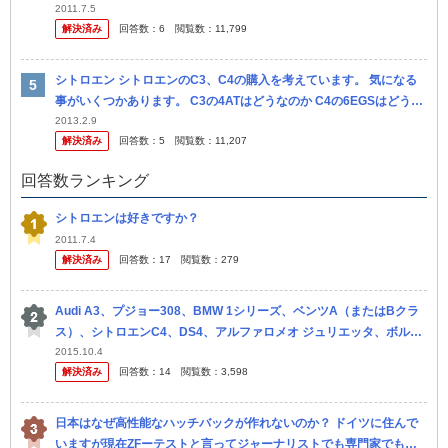
エン を買っていますか？ それとも、少し感覚が違っていて、 そ
2011.7.5
解決済み
回答数：
6
閲覧数：
11,799
シトロエン シトロエンのC3、C4の購入を考えています。 気になる
事がいくつかあります。 C3の4ATはどうなのか C4の6EGSはどうな
のか それぞれの乗り心地 運転のしやすさ ...
2013.2.9
解決済み
回答数：
5
閲覧数：
11,207
回答数ランキング
シトロエンは好きですか？
2011.7.4
解決済み
回答数：
17
閲覧数：
279
Audi A3、プジョー308、BMW 1シリーズ、ベンツA（またはBクラ
ス）、シトロエンC4、DS4、アルファロメオ ジュリエッタ、ボルボ
V40、ルノーメガーヌなど・・・・・。 激戦の欧州Cセ...
2015.10.4
解決済み
回答数：
14
閲覧数：
3,598
日本はなぜ高性能なハッチバックが作れないのか？ ドイツに住んで
いますが現在ZFーテストと言ってジャーナリストでも専門家でもな