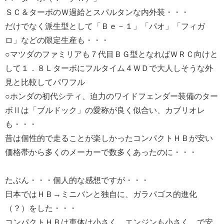
ＳＣ＆ターボのＷ過給とスパルタンな内外装・・・
だけでなく派生型として「Ｂｅ－１」「パオ」「フィガ
ロ」などの限定生産も・・・
○マツダのファミリアも７代目ＢＧ型となればＷＲＣ向けと
して１．８Ｌターボにフルタイム４ＷＤで大人しそうな外
見と比較してパワフル
○ホンダの初代シティ、迫力のワイドフェンダー装備のター
ボⅡは「ブルドック」の愛称が良く似合い、カブリオレ
も・・・
昔は個性的で走ることが楽しかったコンパクトＨＢが安い
価格帯から多くのメーカーで数多くあったのに・・・
たぶん・・・個人的な感想ですが・・・
日本ではＨＢ→ミニバンと独自に、ガラパゴス的進化
（？）をした・・・
コンパクトＨＢは車体は小さく、エンジンも小さく、で安