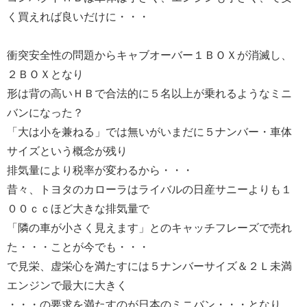
く買えれば良いだけに・・・
衝突安全性の問題からキャブオーバー１ＢＯＸが消滅し、
２ＢＯＸとなり
形は背の高いＨＢで合法的に５名以上が乗れるようなミニ
バンになった？
「大は小を兼ねる」では無いがいまだに５ナンバー・車体
サイズという概念が残り
排気量により税率が変わるから・・・
昔々、トヨタのカローラはライバルの日産サニーよりも１
００ｃｃほど大きな排気量で
「隣の車が小さく見えます」とのキャッチフレーズで売れ
た・・・ことが今でも・・・
で見栄、虚栄心を満たすには５ナンバーサイズ＆２Ｌ未満
エンジンで最大に大きく
・・・の要求を満たすのが日本のミニバン・・・となり、