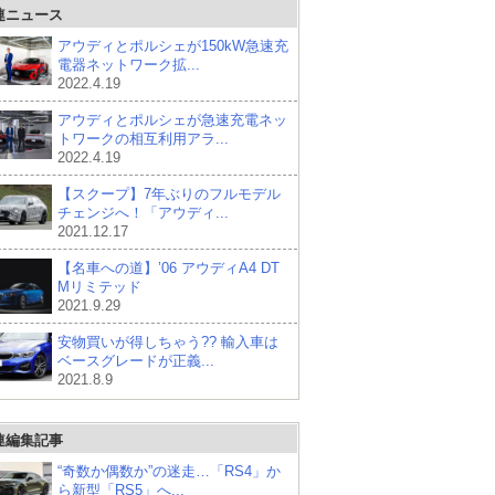
連ニュース
アウディとポルシェが150kW急速充
電器ネットワーク拡...
2022.4.19
アウディとポルシェが急速充電ネッ
トワークの相互利用アラ...
2022.4.19
【スクープ】7年ぶりのフルモデル
チェンジへ！「アウディ...
2021.12.17
【名車への道】’06 アウディA4 DT
Mリミテッド
2021.9.29
安物買いが得しちゃう?? 輸入車は
ベースグレードが正義...
2021.8.9
連編集記事
“奇数か偶数か”の迷走…「RS4」か
ら新型「RS5」へ...