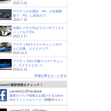
2026.3.24
アウディの大黒柱「A4」が全面刷
新で「A5」に改名のフ...
2024.7.18
次期レクサスISはワゴンやファスト
バックも!? EV...
2023.2.17
アウディA4マイナーチェンジモデ
ルに試乗。エクステリア...
2020.11.9
アウディ A4が大幅マイナーチェン
ジ。Cクラスと3シリ...
2019.6.19
関連記事をもっと見る
rview!の最新情報をチェック！
carview!公式Facebook
最新のクルマ情報をお届けするcarvie
BMW 3シリーズ セダン
レクサス ISハイブリッ
スバ
w!オフィシャルページ
（外部サイト）
ド
carview!公式X（旧Twitter）