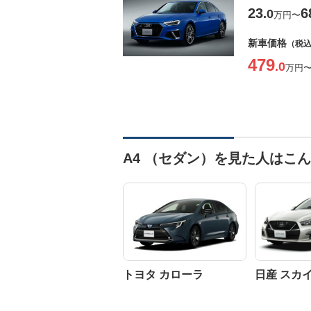
23
6
.0
万円
〜
新車価格
（税
479
.0
万円
A4 （セダン）を見た人はこ
トヨタ カローラ
日産 スカ