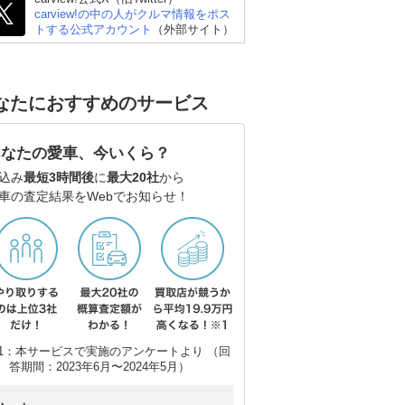
carview!の中の人がクルマ情報をポス
トする公式アカウント
（外部サイト）
なたにおすすめのサービス
あなたの愛車、今いくら？
込み
最短3時間後
に
最大20社
から
車の査定結果をWebでお知らせ！
1：本サービスで実施のアンケートより （回
答期間：2023年6月〜2024年5月）