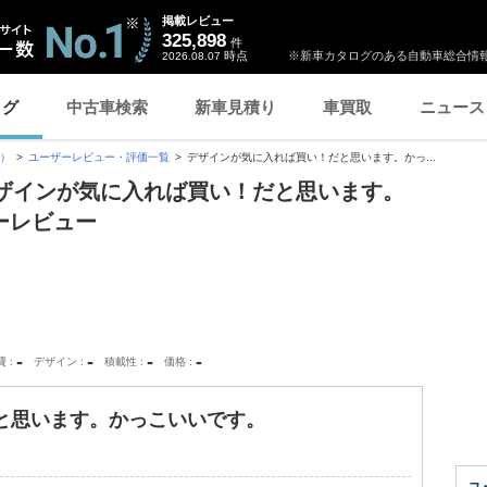
掲載レビュー
325,898
件
時点
※新車カタログのある自動車総合情報
2026.08.07
ログ
中古車検索
新車見積り
車買取
ニュース
ン）
ユーザーレビュー・評価一覧
デザインが気に入れば買い！だと思います。かっ...
「デザインが気に入れば買い！だと思います。
ーレビュー
-
-
-
-
費
デザイン
積載性
価格
と思います。かっこいいです。