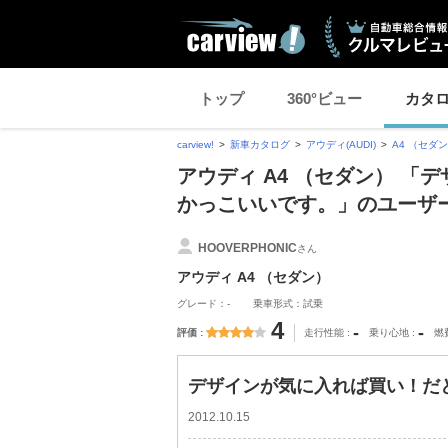
トップ
360°ビュー
カタ
carview!
新車カタログ
アウディ(AUDI)
A4 （セダ
アウディ A4 （セダン） 
かっこいいです。」のユーザ
HOOVERPHONIC
さん
アウディ A4 （セダン）
グレード：-
乗車形式：試乗
4
-
-
評価
走行性能
乗り心地
燃
デザインが気に入れば買い！だ
2012.10.15