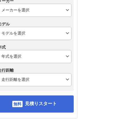
メーカー
モデル
年式
走行距離
見積りスタート