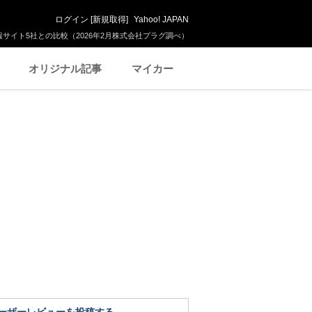
ログイン
[
新規取得
]
Yahoo! JAPAN
サイト5社との比較（2026年2月株式会社プラグ調べ）
オリジナル記事
マイカー