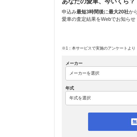
あなたの愛車、今いくら？
申込み
最短3時間後
に
最大20社
か
愛車の査定結果をWebでお知らせ
※1：本サービスで実施のアンケートより （
メーカー
年式