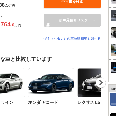
中古車を検索
88
.5
万円
込）
新車見積もりスタート
764
.0
〜
万円
A4 （セダン）の車買取相場を調べる
んな車と比較しています
Nex
t
ca
イライン
ホンダ アコード
レクサス LS