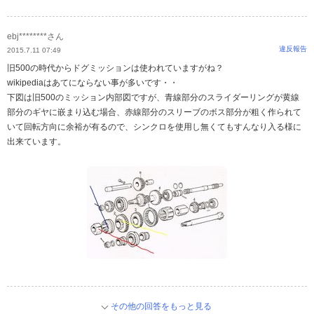
ebj********さん
違反報告
2015.7.11 07:49
旧500の時代からドグミッションは使われていますがね？
wikipediaはあてにならない事が多いです・・
下図は旧500のミッション内部図ですが、青線部分のスライダーリングが黄線
部分のギヤに嵌まり込む場合、赤線部分のスリーブのボス部分が粗く作られて
いて回転方向に余裕が有るので、シンクロを使用し無くてもすんなり入る様に
出来ています。
その他の回答をもっと見る