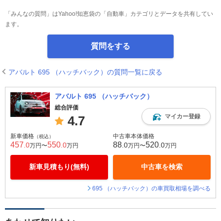
「みんなの質問」はYahoo!知恵袋の「自動車」カテゴリとデータを共有してい
ます。
質問をする
アバルト 695 （ハッチバック）の質問一覧に戻る
アバルト 695 （ハッチバック）
総合評価
マイカー登録
4.7
新車価格
中古車本体価格
（税込）
457
550
88
520
.0
.0
.0
.0
万円〜
万円
万円〜
万円
新車見積もり(無料)
中古車を検索
695 （ハッチバック）の車買取相場を調べる