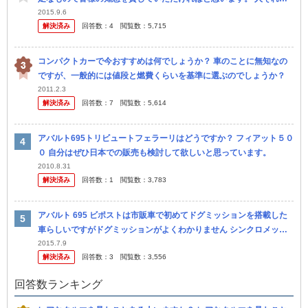
れ好みはあると思いますがそれぞれの主観も大切な意見としていただ
2015.9.6
解決済み
回答数：
4
閲覧数：
5,715
け...
コンパクトカーで今おすすめは何でしょうか？ 車のことに無知なの
ですが、一般的には値段と燃費くらいを基準に選ぶのでしょうか？
2011.2.3
解決済み
回答数：
7
閲覧数：
5,614
アバルト695トリビュートフェラーリはどうですか？ フィアット５０
０ 自分はぜひ日本での販売も検討して欲しいと思っています。
2010.8.31
解決済み
回答数：
1
閲覧数：
3,783
アバルト 695 ビポストは市販車で初めてドグミッションを搭載した
車らしいですがドグミッションがよくわかりません シンクロメッシ
ュがないMTということですか？
2015.7.9
解決済み
回答数：
3
閲覧数：
3,556
回答数ランキング