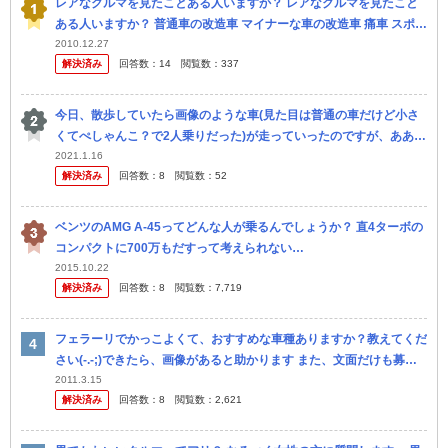
レアなクルマを見たことある人いますか？ レアなクルマを見たこと
ある人いますか？ 普通車の改造車 マイナーな車の改造車 痛車 スポー
ツカー スーパーカー レプリカ レーシング風なカラーを施した車...
2010.12.27
解決済み
回答数：
14
閲覧数：
337
今日、散歩していたら画像のような車(見た目は普通の車だけど小さ
くてぺしゃんこ？で2人乗りだった)が走っていったのですが、ああい
う車って高級なのですか？ 街ではあまり見かけません… 小さくて走
2021.1.16
解決済み
回答数：
8
閲覧数：
52
りや...
ベンツのAMG A-45ってどんな人が乗るんでしょうか？ 直4ターボの
コンパクトに700万もだすって考えられない…
2015.10.22
解決済み
回答数：
8
閲覧数：
7,719
フェラーリでかっこよくて、おすすめな車種ありますか？教えてくだ
さい(-.-;)できたら、画像があると助かります また、文面だけも募集
しています
2011.3.15
解決済み
回答数：
8
閲覧数：
2,621