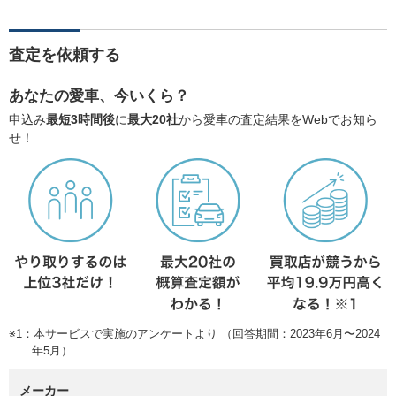
査定を依頼する
あなたの愛車、今いくら？
申込み
最短3時間後
に
最大20社
から愛車の査定結果をWebでお知ら
せ！
※1：本サービスで実施のアンケートより （回答期間：2023年6月〜2024
年5月）
メーカー