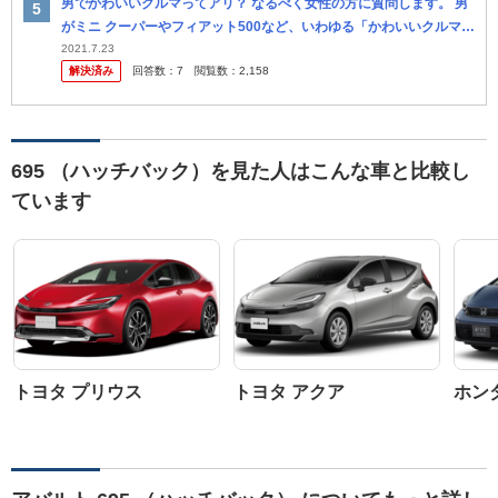
男でかわいいクルマってアリ？ なるべく女性の方に質問します。 男
がミニ クーパーやフィアット500など、いわゆる「かわいいクルマ」
は、女性的にアリですか？無しですか？ またカッコかわいいクル...
2021.7.23
解決済み
回答数：
7
閲覧数：
2,158
695 （ハッチバック）を見た人はこんな車と比較し
ています
トヨタ プリウス
トヨタ アクア
ホン