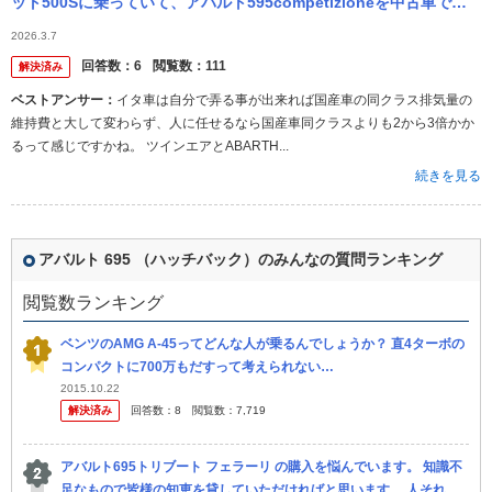
ット500Sに乗っていて、アバルト595competizioneを中古車で買
いたいと思っています。他におすすめの車はありますか？ また...
2026.3.7
回答数：
6
閲覧数：
111
解決済み
ベストアンサー：
イタ車は自分で弄る事が出来れば国産車の同クラス排気量の
維持費と大して変わらず、人に任せるなら国産車同クラスよりも2から3倍かか
るって感じですかね。 ツインエアとABARTH...
続きを見る
アバルト 695 （ハッチバック）のみんなの質問ランキング
閲覧数ランキング
ベンツのAMG A-45ってどんな人が乗るんでしょうか？ 直4ターボの
コンパクトに700万もだすって考えられない…
2015.10.22
解決済み
回答数：
8
閲覧数：
7,719
アバルト695トリブート フェラーリ の購入を悩んでいます。 知識不
足なもので皆様の知恵を貸していただければと思います。 人それぞ