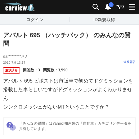
carview!
検索
通知
i
ログイン
ID新規取得
アバルト 695 （ハッチバック） のみんなの質
問
dar********さん
違反報告
2015.7.9 13:17
回答数：
3
閲覧数：
3,590
解決済み
アバルト 695 ビポストは市販車で初めてドグミッションを
搭載した車らしいですがドグミッションがよくわかりませ
ん
シンクロメッシュがないMTということですか？
「みんなの質問」はYahoo!知恵袋の「自動車」カテゴリとデータを
共有しています。