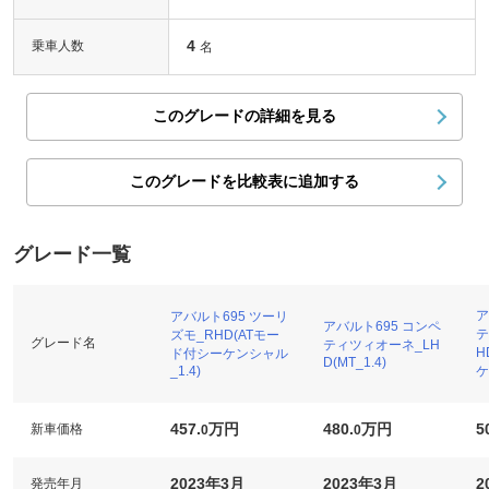
4
乗車人数
名
このグレードの詳細を見る
このグレードを比較表に追加する
グレード一覧
ア
アバルト695 ツーリ
アバルト695 コンペ
テ
ズモ_RHD(ATモー
グレード名
ティツィオーネ_LH
H
ド付シーケンシャル
D(MT_1.4)
ケ
_1.4)
457.
万円
480.
万円
5
新車価格
0
0
2023年3月
2023年3月
2
発売年月