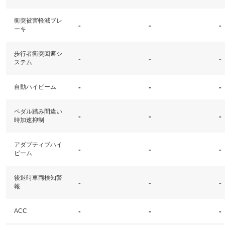
衝突被害軽減ブレ
-
-
-
ーキ
歩行者衝突回避シ
-
-
-
ステム
-
-
-
自動ハイビーム
ペダル踏み間違い
-
-
-
時加速抑制
アダプティブハイ
-
-
-
ビーム
後退時車両検知警
-
-
-
報
-
-
-
ACC