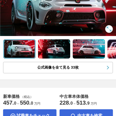
公式画像を全て見る
33
枚
新車価格
中古車本体価格
（税込）
457
550
228
513
.
.
.
.
0
0
0
9
～
万円
～
万円
試乗車をチェック
中古車を検索