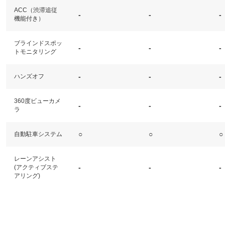
ACC（渋滞追従
-
-
-
機能付き）
ブラインドスポッ
-
-
-
トモニタリング
-
-
-
ハンズオフ
360度ビューカメ
-
-
-
ラ
○
○
○
自動駐車システム
レーンアシスト
-
-
-
(アクティブステ
アリング)