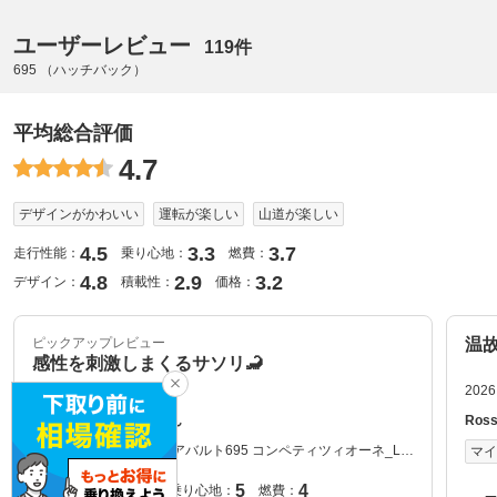
ユーザーレビュー
119件
695 （ハッチバック）
平均総合評価
4.7
デザインがかわいい
運転が楽しい
山道が楽しい
4.5
3.3
3.7
走行性能：
乗り心地：
燃費：
4.8
2.9
3.2
デザイン：
積載性：
価格：
ピックアップレビュー
温
感性を刺激しまくるサソリ🦂
2026.5.28
2026
Boost&Brake☆695さん
Ros
グレード：
アバルト695 コンペティツィオーネ_LH
マイカー
マ
D(MT_1.4) 2023年式
4
5
4
走行性能：
乗り心地：
燃費：