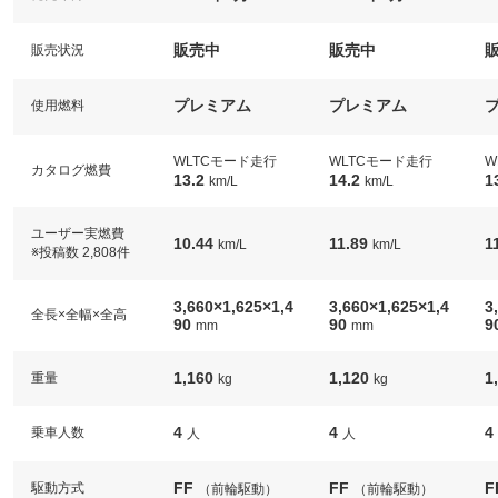
販売中
販売中
販売状況
プレミアム
プレミアム
使用燃料
WLTCモード走行
WLTCモード走行
W
カタログ燃費
13.2
14.2
1
km/L
km/L
ユーザー実燃費
10.44
11.89
1
km/L
km/L
※投稿数 2,808件
3,660×1,625×1,4
3,660×1,625×1,4
3
全長×全幅×全高
90
90
9
mm
mm
1,160
1,120
1
重量
kg
kg
4
4
4
乗車人数
人
人
FF
FF
F
駆動方式
（前輪駆動）
（前輪駆動）