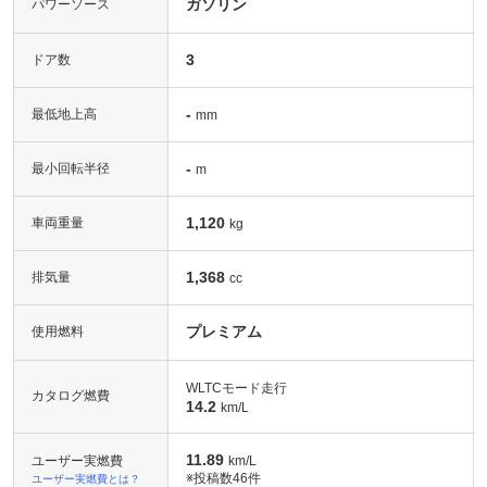
ガソリン
パワーソース
3
ドア数
-
最低地上高
mm
-
最小回転半径
m
1,120
車両重量
kg
1,368
排気量
cc
プレミアム
使用燃料
WLTCモード走行
カタログ燃費
14.2
km/L
11.89
ユーザー実燃費
km/L
※投稿数
46件
ユーザー実燃費とは？