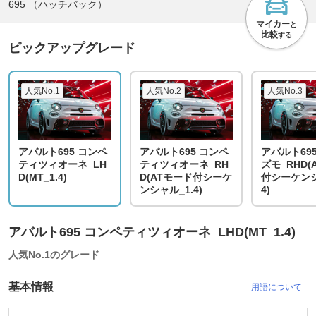
695 （ハッチバック）
マイカー
と
比較
する
ピックアップグレード
人気No.1
人気No.2
人気No.3
アバルト695 コンペ
アバルト695 コンペ
アバルト69
ティツィオーネ_LH
ティツィオーネ_RH
ズモ_RHD(
D(MT_1.4)
D(ATモード付シーケ
付シーケンシ
ンシャル_1.4)
4)
アバルト695 コンペティツィオーネ_LHD(MT_1.4)
人気No.1のグレード
基本情報
用語について