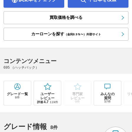
買取価格を調べる
カーローンを探す
（金利0.9％〜）外部サイト
コンテンツメニュー
695 （ハッチバック）
グレード一覧
ユーザー
専門家
みんなの
リ
8件
レビュー
レビュー
質問
4.7
0件
57件
評価
119件
グレード情報
8件