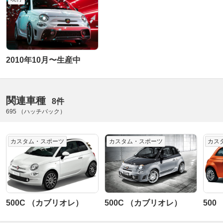
2010年10月〜生産中
関連車種
8件
695 （ハッチバック）
カスタム・スポーツ
カスタム・スポーツ
カス
500C （カブリオレ）
500C （カブリオレ）
500