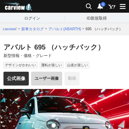
carview!
検索
通知
i
ログイン
ID新規取得
carview!
新車カタログ
アバルト(ABARTH)
695 （ハッチバック）
アバルト 695 （ハッチバック）
新型情報・価格・グレード
デザインがかわいい
運転が楽しい
山道が楽しい
公式画像
ユーザー画像
動画