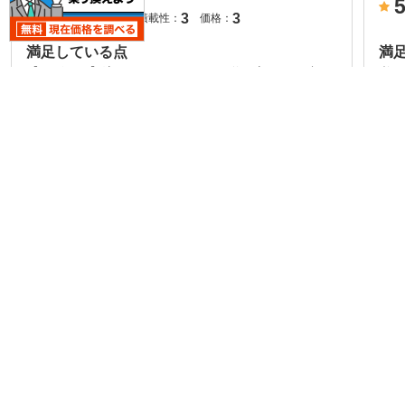
5
5
3
3
デザイン：
積載性：
価格：
満足している点
満
【デザイン】流れるようなラインと遊び心のある造
必要
形。眺めるだけで気分が上がる、まさに走るアート！
【爆音】アクセル...
不満な点
不
【小回り】コンパクトでありつつも、駐車や狭い道で
納車
はちょっとツンデレ気味。その不器用さすらも相棒の
がし
一部かな 【ブレ...
乗り心地
乗
ノーマルでも走りのスイッチが入るやんちゃな一台。
-
硬派な乗り味とサベルトの本気度が走り好きにはたま
らないです ただ...
続きを見る