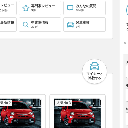
ーレビュー
専門家レビュー
みんなの質問
3件
484件
614件
の最新情報
中古車情報
関連車種
394件
8件
※
マイカー
と
比較
する
気No.2
人気No.3