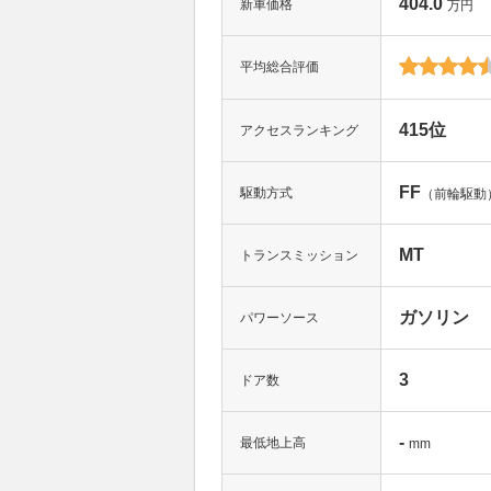
404.0
新車価格
万円
平均総合評価
415位
アクセスランキング
FF
駆動方式
（前輪駆動
MT
トランスミッション
ガソリン
パワーソース
3
ドア数
-
最低地上高
mm