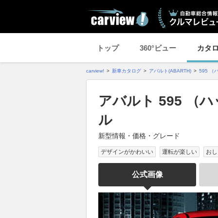
トップ
360°ビュー
カタ
carview!
新車カタログ
アバルト(ABARTH)
595 
アバルト 595 （
ル
新型情報・価格・グレード
デザインがかわいい
運転が楽しい
おし
公式画像