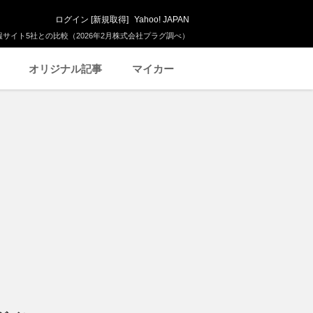
ログイン
[
新規取得
]
Yahoo! JAPAN
サイト5社との比較（2026年2月株式会社プラグ調べ）
オリジナル記事
マイカー