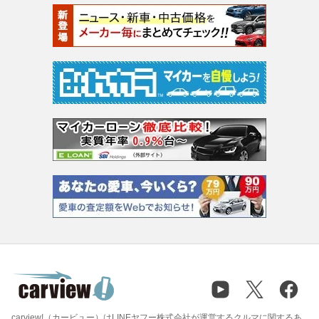
carview!（カービュー）はLINEヤフー株式会社が運営するクルマに関するあ