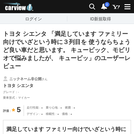
carview!
検索
通知
i
ログイン
ID新規取得
トヨタ シエンタ 「満足しています ファミリー
向けでいざという時に３列目を 使うならちょう
ど良い車だと思います。 キュービック、モビリ
オで悩みましたが、 キュービッ」のユーザーレ
ビュー
ニックネーム非公開
さん
トヨタ シエンタ
グレード：-
乗車形式：マイカー
-
-
-
5
走行性能
乗り心地
燃費
評価
-
-
-
デザイン
積載性
価格
満足しています ファミリー向けでいざという時に