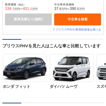
新車価格
中古車本体価格
（税込）
338
401
37
390
.3
.0
.8
.5
万円〜
万円
万円〜
万円
新車見積もり(無料)
中古車を検索
プリウスPHVの車買取相場を調べる
プリウスPHVを見た人はこんな車と比較しています
ホンダ フィット
ダイハツ ムーヴ
スズ