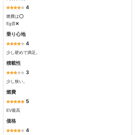
4
燃費は⭕️
Eg音❌
乗り心地
4
少し硬めで満足。
積載性
3
少し狭い。
燃費
5
EV最高
価格
4