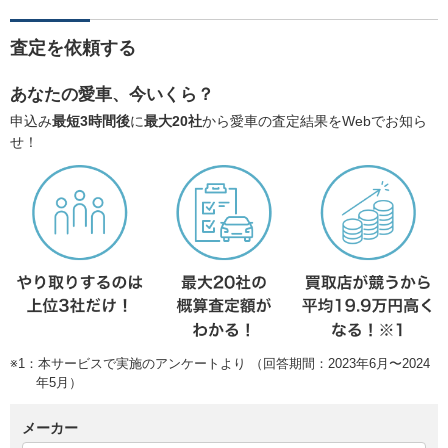
査定を依頼する
あなたの愛車、今いくら？
申込み
最短3時間後
に
最大20社
から愛車の査定結果をWebでお知ら
せ！
※1：本サービスで実施のアンケートより （回答期間：2023年6月〜2024
年5月）
メーカー