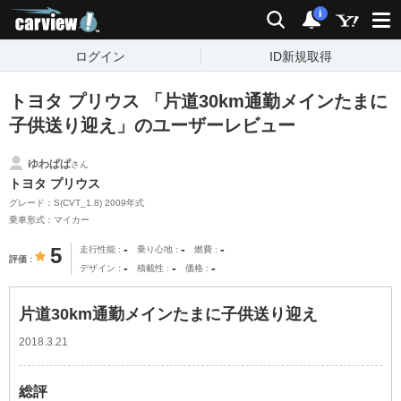
carview!
検索
通知
i
ログイン
ID新規取得
トヨタ プリウス 「片道30km通勤メインたまに
子供送り迎え」のユーザーレビュー
ゆわぱぱ
さん
トヨタ プリウス
グレード：S(CVT_1.8) 2009年式
乗車形式：マイカー
-
-
-
5
走行性能
乗り心地
燃費
評価
-
-
-
デザイン
積載性
価格
片道30km通勤メインたまに子供送り迎え
2018.3.21
総評