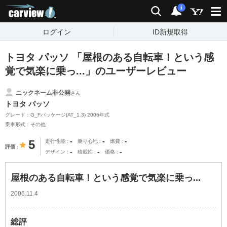
carview!
検索
通知
i
ログイン
ID新規取得
トヨタ パッソ 「屋根のある自転車！という感
覚で気楽に乗っ...」のユーザーレビュー
ニックネーム非公開
さん
トヨタ パッソ
グレード：G_Fパッケージ(AT_1.3) 2006年式
乗車形式：その他
-
-
-
5
走行性能
乗り心地
燃費
評価
-
-
-
デザイン
積載性
価格
屋根のある自転車！という感覚で気楽に乗っ...
2006.11.4
総評