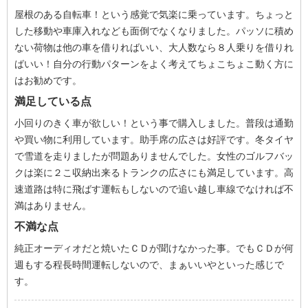
屋根のある自転車！という感覚で気楽に乗っています。ちょっと
した移動や車庫入れなども面倒でなくなりました。パッソに積め
ない荷物は他の車を借りればいい、大人数なら８人乗りを借りれ
ばいい！自分の行動パターンをよく考えてちょこちょこ動く方に
はお勧めです。
満足している点
小回りのきく車が欲しい！という事で購入しました。普段は通勤
や買い物に利用しています。助手席の広さは好評です。冬タイヤ
で雪道を走りましたが問題ありませんでした。女性のゴルフバッ
クは楽に２こ収納出来るトランクの広さにも満足しています。高
速道路は特に飛ばす運転もしないので追い越し車線でなければ不
満はありません。
不満な点
純正オーディオだと焼いたＣＤが聞けなかった事。でもＣＤが何
週もする程長時間運転しないので、まぁいいやといった感じで
す。