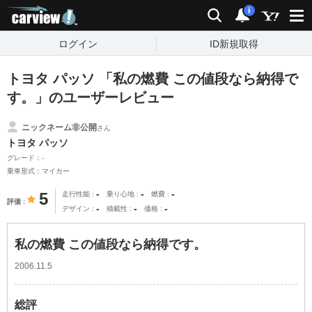
carview!
検索
通知
i
ログイン
ID新規取得
トヨタ パッソ 「私の燃費 この値段なら納得で
す。」のユーザーレビュー
ニックネーム非公開
さん
トヨタ パッソ
グレード：-
乗車形式：マイカー
-
-
-
5
走行性能
乗り心地
燃費
評価
-
-
-
デザイン
積載性
価格
私の燃費 この値段なら納得です。
2006.11.5
総評