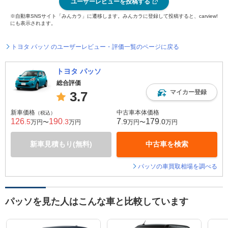
ユーザーレビューを投稿する
※自動車SNSサイト「みんカラ」に遷移します。みんカラに登録して投稿すると、carview!
にも表示されます。
トヨタ パッソ のユーザーレビュー・評価一覧のページに戻る
トヨタ パッソ
総合評価
マイカー登録
3.7
新車価格
中古車本体価格
（税込）
126
190
7
179
.5
.3
.9
.0
万円〜
万円
万円〜
万円
新車見積もり(無料)
中古車を検索
パッソの車買取相場を調べる
パッソを見た人はこんな車と比較しています