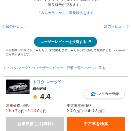
違反報告ができます。
「みんカラ」から、違反報告をする
前のレビュー
次のレビュー
ユーザーレビューを投稿する
※自動車SNSサイト「みんカラ」に遷移します。みんカラに登録して投稿すると、carview!
にも表示されます。
トヨタ マークX のユーザーレビュー・評価一覧のページに戻る
トヨタ マークX
総合評価
マイカー登録
4.4
新車価格
中古車本体価格
（税込）
265
513
20
660
.7
.0
.0
.8
万円〜
万円
万円〜
万円
新車見積もり(無料)
中古車を検索