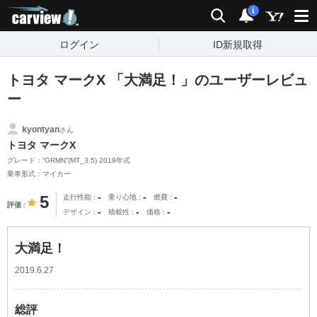
carview!
検索
通知
i
ログイン
ID新規取得
トヨタ マークX 「大満足！」のユーザーレビュ
ー
kyontyan
さん
トヨタ マークX
グレード：“GRMN”(MT_3.5) 2019年式
乗車形式：マイカー
-
-
-
5
走行性能
乗り心地
燃費
評価
-
-
-
デザイン
積載性
価格
大満足！
2019.6.27
総評