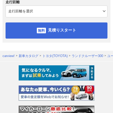
走行距離
見積りスタート
carview!
新車カタログ
トヨタ(TOYOTA)
ランドクルーザー300
ユ