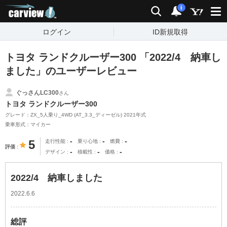
carview!
検索
通知
i
ログイン
ID新規取得
トヨタ ランドクルーザー300 「2022/4 納車し
ました」のユーザーレビュー
ぐっさんLC300
さん
トヨタ ランドクルーザー300
グレード：ZX_5人乗り_4WD (AT_3.3_ディーゼル) 2021年式
乗車形式：マイカー
-
-
-
5
走行性能
乗り心地
燃費
評価
-
-
-
デザイン
積載性
価格
2022/4 納車しました
2022.6.6
総評