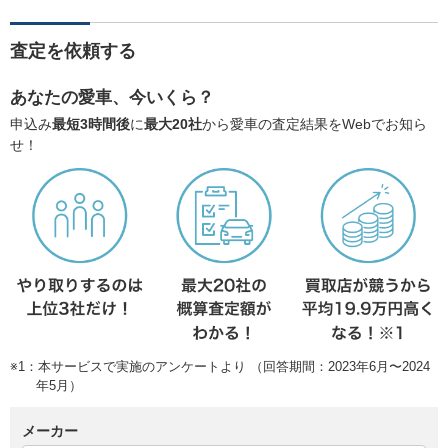
査定を依頼する
あなたの愛車、今いくら？
申込み
最短3時間後
に
最大20社
から愛車の査定結果をWebでお知ら
せ！
※1：本サービスで実施のアンケートより （回答期間：2023年6月〜2024
年5月）
メーカー