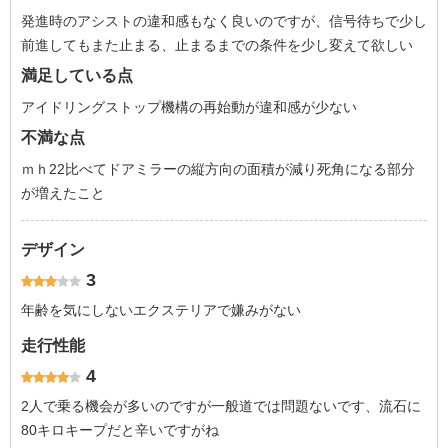
発進時のアシストの違和感もなく良いのですが、信号待ちで少し
前進してもまた止まる、止まるまでの条件を少し変えて欲しい
満足している点
アイドリングストップ機構の再始動が違和感が少ない
不満な点
ｍｈ22比べてドアミラーの縦方向の面積が減り死角になる部分
が増えたこと
デザイン
3
年齢を気にしないエクステリアで嫌みがない
走行性能
4
2人で乗る機会が多いのですが一般道では問題ないです、流石に
80キロキープだと辛いですがね