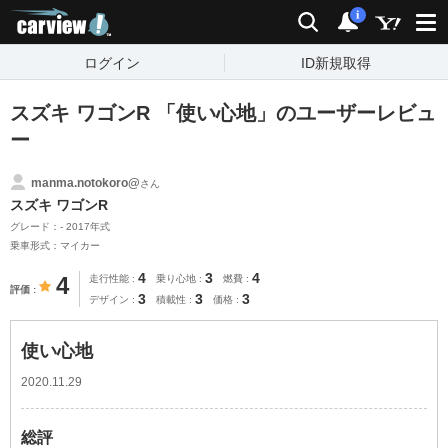
carview!
検索
通知
i
ログイン
ID新規取得
スズキ ワゴンR 「使い心地」のユーザーレビュ
ー
manma.notokoro@
さん
スズキ ワゴンR
グレード：- 2017年式
乗車形式：マイカー
4
3
4
4
走行性能
乗り心地
燃費
評価
3
3
3
デザイン
積載性
価格
使い心地
2020.11.29
総評