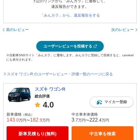
下記のリンクから「みんカラ」に遷移して、
違反報告ができます。
「みんカラ」から、違反報告をする
前のレビュー
次のレビュー
ユーザーレビューを投稿する
※自動車SNSサイト「みんカラ」に遷移します。みんカラに登録して投稿すると、carview!
にも表示されます。
スズキ ワゴンR のユーザーレビュー・評価一覧のページに戻る
スズキ ワゴンR
総合評価
マイカー登録
4.0
新車価格
中古車本体価格
（税込）
143
182
3
222
.0
.9
.7
.4
万円〜
万円
万円〜
万円
新車見積もり(無料)
中古車を検索