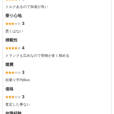
トルクあるので加速が良い
乗り心地
3
悪くはない
積載性
4
トランクも広めなので荷物が多く積める
燃費
3
街乗り平均8km
価格
3
査定した事ない
故障経験