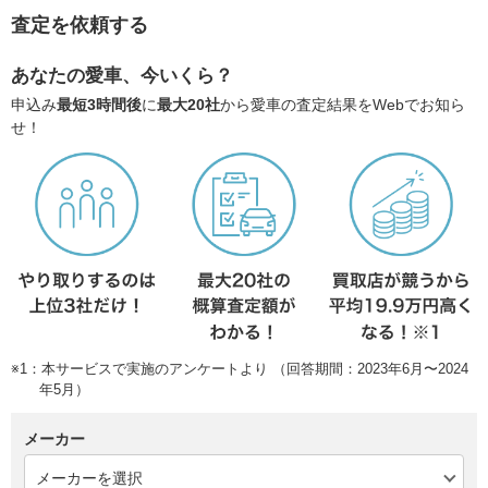
査定を依頼する
あなたの愛車、今いくら？
申込み
最短3時間後
に
最大20社
から愛車の査定結果をWebでお知ら
せ！
※1：本サービスで実施のアンケートより （回答期間：2023年6月〜2024
年5月）
メーカー