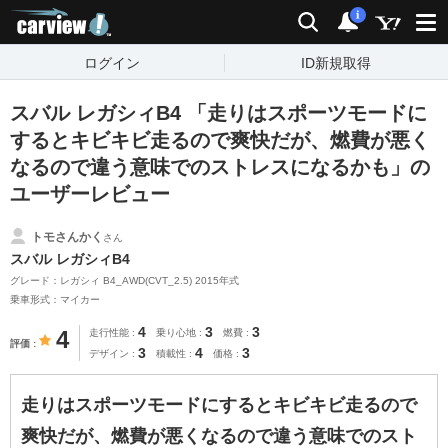
carview!
検索
通知
i
ログイン
ID新規取得
スバル レガシィB4 「走りはスポーツモードに
するとキビキビ走るので爽快だが、燃費が悪く
なるので違う意味でのストレスになるかも」の
ユーザーレビュー
トモさんかく
さん
スバル レガシィB4
グレード：レガシィ B4_AWD(CVT_2.5) 2015年式
乗車形式：マイカー
4
3
3
4
走行性能
乗り心地
燃費
評価
3
4
3
デザイン
積載性
価格
走りはスポーツモードにするとキビキビ走るので
爽快だが、燃費が悪くなるので違う意味でのスト