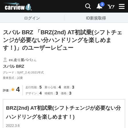
carview!
検索
通知
i
ログイン
ID新規取得
スバル BRZ 「BRZ(2nd) AT初試乗(シフトチェ
ンジが必要ない分ハンドリングを楽しめま
す！)」のユーザーレビュー
ex.走り屋パパ
さん
スバル BRZ
グレード：S(AT_2.4) 2021年式
乗車形式：試乗
5
4
3
4
走行性能
乗り心地
燃費
評価
4
3
3
デザイン
積載性
価格
BRZ(2nd) AT初試乗(シフトチェンジが必要ない分
ハンドリングを楽しめます！)
2022.3.6