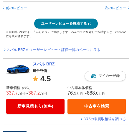
前のレビュー
次のレビュー
ユーザーレビューを投稿する
※自動車SNSサイト「みんカラ」に遷移します。みんカラに登録して投稿すると、carview!
にも表示されます。
スバル BRZ のユーザーレビュー・評価一覧のページに戻る
スバル BRZ
総合評価
マイカー登録
4.5
新車価格
中古車本体価格
（税込）
337
387
76
888
.7
.2
.9
.0
万円〜
万円
万円〜
万円
新車見積もり(無料)
中古車を検索
BRZの車買取相場を調べる