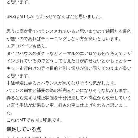
と思います。
BRZはMTもATも走らせてなんぼだと思いました。
思うに高次元でバランスされていると思いますので確固たる目的
が無いのであればチューニングしない方が良いともいます。
エアロパーツも然り。
タイヤハウスのダクトなどノーマルのエアロでも色々考えてデザ
インされているのでどうしても見た目が許せないとかもっとサー
キット走行向けの等々目的と割り切りが無い限りそのままが良い
と思います。
中途半端に弄るとバランスが悪くなりそうな気がします。
バランス崩すと補完の為の補完みたいになりそうな気がします。
弄るなら先ずは純正状態を十分把握して不満点から改善していく
と言う手法が結果良い車、好みの車に仕上げられると思いまし
た。
これはMTでも同じ印象です。
満足している点