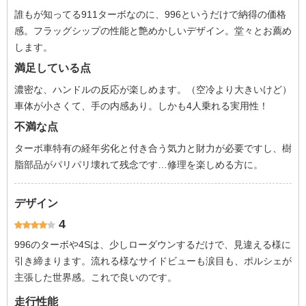
誰もが知ってる911ターボなのに、996というだけで納得の価格
感。フラッグシップの性能と艶めかしいデザイン。堂々とお薦め
します。
満足している点
濃密な、ハンドルの反応が楽しめます。（空冷より大きいけど）
車体が小さくて、手の内感あり。しかも4人乗れる実用性！
不満な点
ターボ車特有の経年劣化と付き合う気力と財力が必要ですし、樹
脂部品がパリパリ壊れて残念です…修理を楽しめる方に。
デザイン
4
996のターボや4Sは、少しローダウンするだけで、見違える様に
引き締まります。流れる様なサイドビューも涙目も、ポルシェが
主張した世界感。これで良いのです。
走行性能