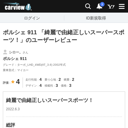
carview!
検索
通知
i
ログイン
ID新規取得
ポルシェ 911 「綺麗で由緒正しいスーパースポ
ーツ！」のユーザーレビュー
シロー。
さん
ポルシェ 911
グレード：ターボ_LHD_4WD(AT_3.6) 2002年式
乗車形式：マイカー
4
2
2
4
走行性能
乗り心地
燃費
評価
4
3
3
デザイン
積載性
価格
綺麗で由緒正しいスーパースポーツ！
2022.6.3
総評