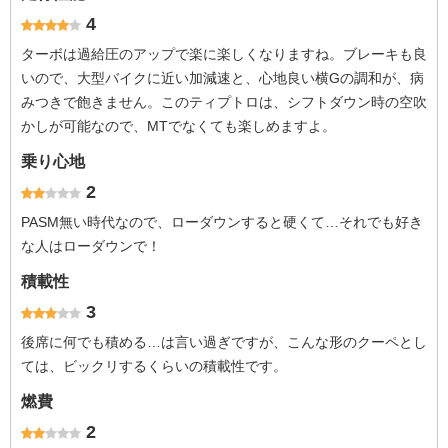
4
ターボは過給圧のアップで楽に楽しくなりますね。ブレーキも良
いので、大型バイクに近い加減速と、心地良い横Gの調和が、病
みつきで飽きません。このティプトロは、シフトダウン時の空吹
かしが可能なので、MTでなくても楽しめますよ。
乗り心地
2
PASM無い時代なので、ローダウンすると硬くて…それでも好き
な人はローダウンで！
積載性
3
後席に何でも積める…は言い過ぎですが、こんな形のクーペとし
ては、ビックリするくらいの積載性です。
燃費
2