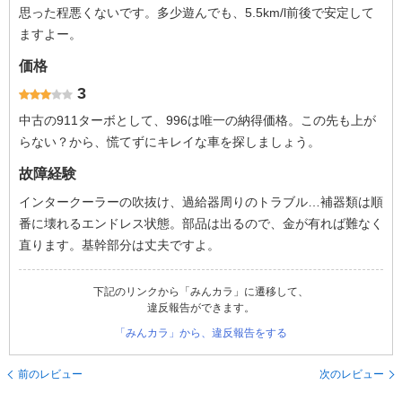
思った程悪くないです。多少遊んでも、5.5km/l前後で安定して
ますよー。
価格
3
中古の911ターボとして、996は唯一の納得価格。この先も上が
らない？から、慌てずにキレイな車を探しましょう。
故障経験
インタークーラーの吹抜け、過給器周りのトラブル…補器類は順
番に壊れるエンドレス状態。部品は出るので、金が有れば難なく
直ります。基幹部分は丈夫ですよ。
下記のリンクから「みんカラ」に遷移して、
違反報告ができます。
「みんカラ」から、違反報告をする
前のレビュー
次のレビュー