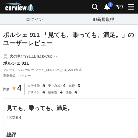
carview!
検索
通知
i
ログイン
ID新規取得
ポルシェ 911 「見ても、乗っても、満足。」の
ユーザーレビュー
火の車@991.1Black-Cup
さん
ポルシェ 911
グレード：911 カレラ クーペ_LHD(PDK_3.4) 2014年式
乗車形式：マイカー
5
4
3
4
走行性能
乗り心地
燃費
評価
4
4
4
デザイン
積載性
価格
見ても、乗っても、満足。
2022.6.4
総評