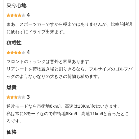
乗り心地
4
まあ、スポーツカーですから極楽ではありませんが、比較的快適
に疲れずにドライブ出来ます。
積載性
4
フロントのトランクは意外と容量あります。
リアシートを荷物置き場と割りきるなら、フルサイズのゴルフバ
ッグのようなかなりの大きさの荷物も積めます。
燃費
3
通常モードなら市街地8km/l、高速は13Km/l位はいきます。
私は常にSモードなので市街地6Km/l、高速11km/lと言ったとこ
ろです。
価格