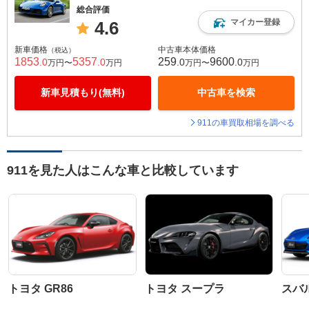
総合評価
マイカー登録
4.6
新車価格
中古車本体価格
（税込）
1853
5357
259
9600
.0
.0
.0
.0
万円〜
万円
万円〜
万円
新車見積もり(無料)
中古車を検索
911の車買取相場を調べる
911を見た人はこんな車と比較しています
トヨタ GR86
トヨタ スープラ
スバル