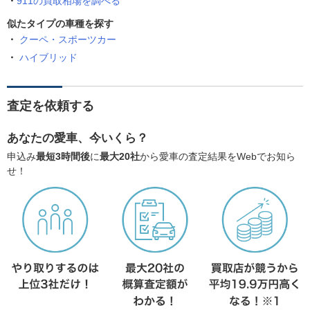
911の買取相場を調べる
似たタイプの車種を探す
クーペ・スポーツカー
ハイブリッド
査定を依頼する
あなたの愛車、今いくら？
申込み
最短3時間後
に
最大20社
から愛車の査定結果をWebでお知ら
せ！