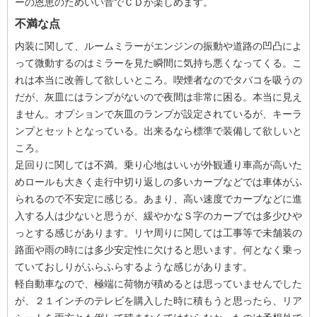
ーの恩恵のためいい音でＣＤが楽しめます。
不満な点
内装に関して、ルームミラーがエンジンの振動や道路の凹凸によ
って微動するのはミラーを見た瞬間に気持ち悪くなってくる。こ
れは本当に改善して欲しいところ。喫煙者なのでタバコを吸うの
だが、灰皿にはランプがないので夜間は非常に困る。本当に見え
ません。オプションで灰皿のランプが設定されているが、キーラ
ンプとセットとなっている。出来るなら標準で装備して欲しいと
ころ。
足回りに関しては不満。乗り心地はいいが外観通り車高が高いた
めロールも大きく走行中切り返しの多いカーブなどでは車体がふ
られるので不安定に感じる。あまり、高い速度でカーブなどに進
入する人は少ないと思うが、緩やかなＳ字のカーブでは多少ひや
っとする感じがあります。リヤ周りに関しては工事等で未舗装の
路面や雨の時には多少安定性に欠けると思います。何となく乗っ
ていておしりがふらふらするような感じがあります。
軽自動車なので、極端に荷物が積めるとは思っていませんでした
が、２１インチのテレビを購入した時に積もうと思ったら、リア