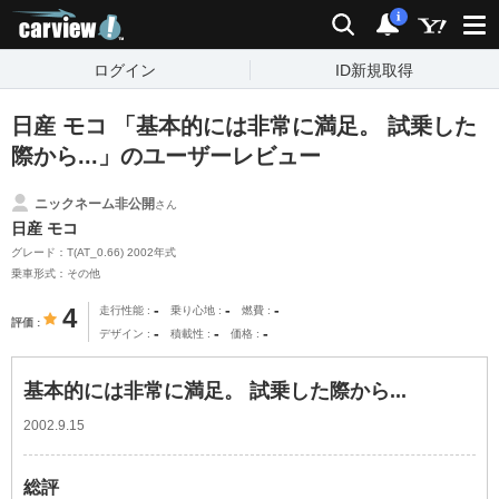
carview!
検索
通知
i
ログイン
ID新規取得
日産 モコ 「基本的には非常に満足。 試乗した
際から...」のユーザーレビュー
ニックネーム非公開
さん
日産 モコ
グレード：T(AT_0.66) 2002年式
乗車形式：その他
-
-
-
4
走行性能
乗り心地
燃費
評価
-
-
-
デザイン
積載性
価格
基本的には非常に満足。 試乗した際から...
2002.9.15
総評