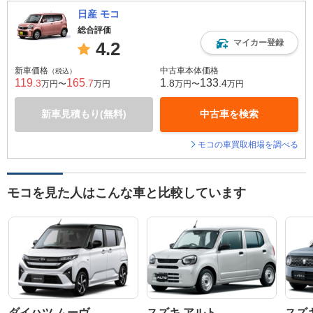
日産 モコ
総合評価
マイカー登録
4.2
新車価格
中古車本体価格
（税込）
119
165
1
133
.3
.7
.8
.4
万円〜
万円
万円〜
万円
新車見積もり(無料)
中古車を検索
モコの車買取相場を調べる
モコを見た人はこんな車と比較しています
ダイハツ ムーヴ
スズキ アルト
スズ