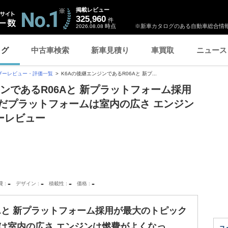
掲載レビュー
325,960
件
時点
※新車カタログのある自動車総合情報
2026.08.08
ログ
中古車検索
新車見積り
車買取
ニュース
ザーレビュー・評価一覧
K6Aの後継エンジンであるR06Aと 新プ...
ジンであるR06Aと 新プラットフォーム採用
だプラットフォームは室内の広さ エンジン
ーレビュー
-
-
-
-
費
デザイン
積載性
価格
6Aと 新プラットフォーム採用が最大のトピック
は室内の広さ エンジンは燃費がよくなっ