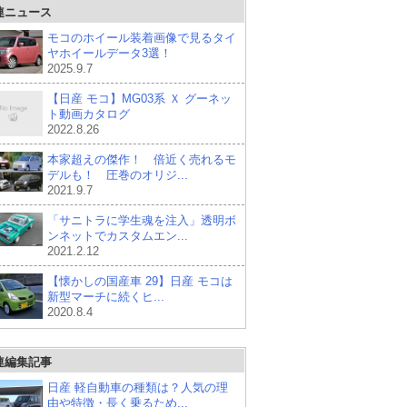
連ニュース
モコのホイール装着画像で見るタイ
ヤホイールデータ3選！
2025.9.7
【日産 モコ】MG03系 Ｘ グーネッ
ト動画カタログ
2022.8.26
本家超えの傑作！ 倍近く売れるモ
デルも！ 圧巻のオリジ...
2021.9.7
「サニトラに学生魂を注入」透明ボ
ンネットでカスタムエン...
2021.2.12
【懐かしの国産車 29】日産 モコは
新型マーチに続くヒ...
2020.8.4
連編集記事
日産 軽自動車の種類は？人気の理
由や特徴・長く乗るため...