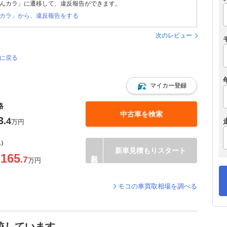
んカラ」に遷移して、違反報告ができます。
カラ」から、違反報告をする
次のレビュー
ジに戻る
マイカー登録
格
中古車を検索
3
.4
万円
込）
新車見積もりスタート
165
.7
〜
万円
モコの車買取相場を調べる
較しています