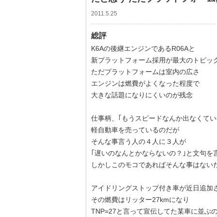
2011.5.25
総評
K6Aの後継エンジンであるR06Aと
新プラットフォーム採用が最大のトピッ
ただプラットフォームは室内の広さ
エンジンは燃費がよくなった程度で
大きな話題になりにくいのが残念
仕事柄、｢もうスピードなんか出なくてい
軽自動車を売っているのだが
そんな事言う人の４人に３人が
｢遅いのなんとかならないの？｣と文句を
しかしこのモコであればそんな事はない
アイドリングストップ付き車が近日追加
その燃費はリッター27kmになり
TNP=27と言って宣伝してた某車に並ぶ