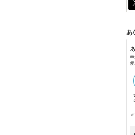
あ
申
愛
※