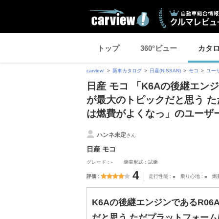
トップ
360°ビュー
カタ
carview!
新車カタログ
日産(NISSAN)
モコ
ユー
日産 モコ 「K6Aの後継エン
が最大のトピックだと思う た
は燃費がよくなっ」のユーザ
ハンネ未定
さん
日産 モコ
グレード：-
乗車形式：試乗
4
-
-
評価
走行性能
乗り心地
燃
K6Aの後継エンジンであるR0
だと思う ただプラットフォーム