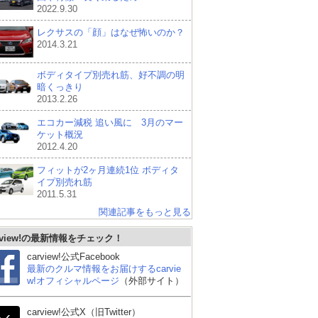
2022.9.30
レクサスの「顔」はなぜ怖いのか？
2014.3.21
ボディタイプ別売れ筋、好不調の明
暗くっきり
2013.2.26
エコカー減税 追い風に 3月のマー
ケット概況
2012.4.20
フィットが2ヶ月連続1位 ボディタ
イプ別売れ筋
2011.5.31
関連記事をもっと見る
rview!の最新情報をチェック！
carview!公式Facebook
最新のクルマ情報をお届けするcarvie
w!オフィシャルページ
（外部サイト）
carview!公式X（旧Twitter）