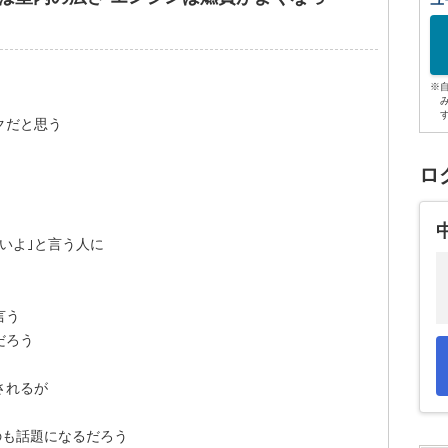
ユ
※
クだと思う
ロ
いよ｣と言う人に
言う
だろう
されるが
のも話題になるだろう