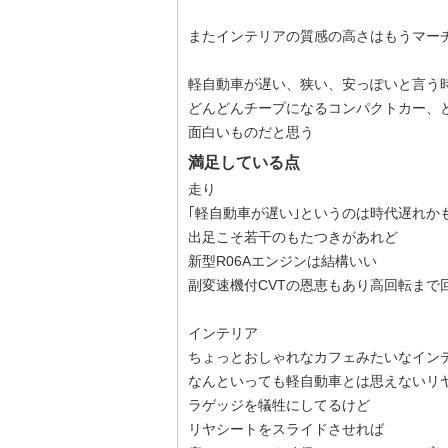
またインテリアの質感の高さはもうマー
軽自動車が遅い、狭い、安っぽいと言う
どんどんチープになるコンパクトカー、
面白いものだと思う
満足している点
走り
｢軽自動車が遅い｣というのは時代遅れか
出足こそ若干のもたつきがあれど
新型R06Aエンジンは結構いい
副変速機付CVTの恩恵もあり高回転まで
インテリア
ちょっとおしゃれなカフェみたいなイン
なんといっても軽自動車とは思えないリ
ラゲッジを犠牲にしてるけど
リヤシートをスライドさせれば