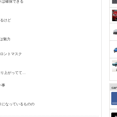
さは確保できる
くるけど
は魅力
フロントマスク
盛り上がってて…
い事
ca
りになっているものの