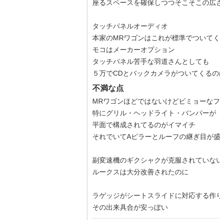
座るスペースを確保しつつそこそこの広
タッチパネルオーディオ
本家のMRワゴンはこれが標準でついて
モコはメーカーオプション
タッチパネル苦手な羽道さんとしても
５万でCDとバックカメラがついてくるの
不満な点
MRワゴンほどではないけどビミョーな
特にグリル・ヘッドライト・バンパーが
平面で構成されてるのがイマイチ
それでいてAピラーとルーフの継ぎ目が
副変速機のギクシャクが克服されていな
ルークスは大分改善されたのに
ラゲッジがシートスライドに対応する作
その出来具合が安っぽい