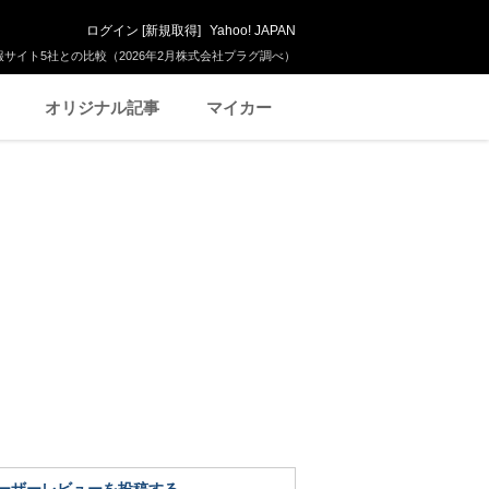
ログイン
[
新規取得
]
Yahoo! JAPAN
サイト5社との比較（2026年2月株式会社プラグ調べ）
オリジナル記事
マイカー