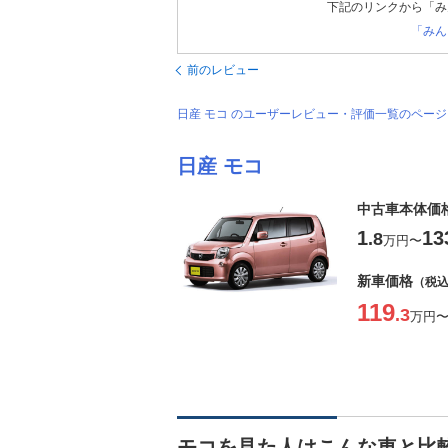
下記のリンクから「み
「みん
前のレビュー
日産 モコ のユーザーレビュー・評価一覧のペー
日産 モコ
中古車本体価
1
13
.8
万円
〜
新車価格
（税
119
.3
万円
モコを見た人はこんな車と比