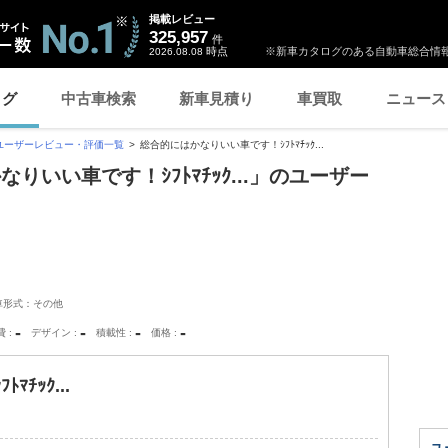
掲載レビュー
325,957
件
時点
※新車カタログのある自動車総合情報
2026.08.08
ログ
中古車検索
新車見積り
車買取
ニュース
ユーザーレビュー・評価一覧
総合的にはかなりいい車です！ｼﾌﾄﾏﾁｯｸ...
りいい車です！ｼﾌﾄﾏﾁｯｸ...」のユーザー
車形式：その他
-
-
-
-
費
デザイン
積載性
価格
ﾁｯｸ...