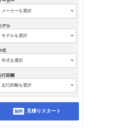
メーカー
モデル
年式
走行距離
見積りスタート