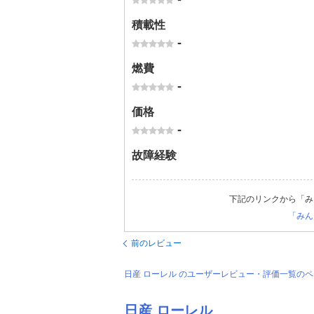
積載性
-
燃費
-
価格
-
故障経験
下記のリンクから「み
「みん
前のレビュー
日産 ローレル のユーザーレビュー・評価一覧の
日産 ローレル