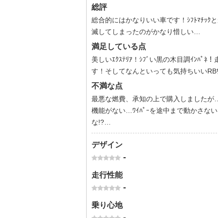
総評
総合的にはかなりいい車です！ｼﾌﾄﾏﾁｯ
滅してしまったのがかなり惜しい…
満足している点
美しいｴｸｽﾃﾘｱ！ｼﾌﾞい黒の木目調ｲﾝﾊ
す！そしてなんといっても気持ちいいRBｻｳ
不満な点
最悪な燃費、承知の上で購入しましたが…ﾌﾛﾝ
機能がない…ﾜｲﾊﾟｰを途中まで動かさない
な!?…
デザイン
-
走行性能
-
乗り心地
-