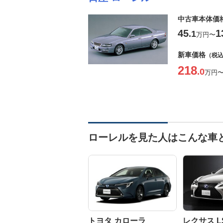
中古車本体価
45
1
.1
万円
〜
新車価格
（税
218
.0
万円
ローレルを見た人はこんな車
トヨタ カローラ
レクサス L