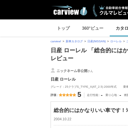
トップ
360°ビュー
カタ
carview!
新車カタログ
日産(NISSAN)
ローレル
日産 ローレル 「総合的にはかな
レビュー
ニックネーム非公開
さん
日産 ローレル
グレード：25クラブS_TYPE_X(AT_2.5) 2000年式
乗
5
-
-
評価
走行性能
乗り心地
燃
総合的にはかなりいい車です！ｼﾌﾄﾏ
2004.10.22