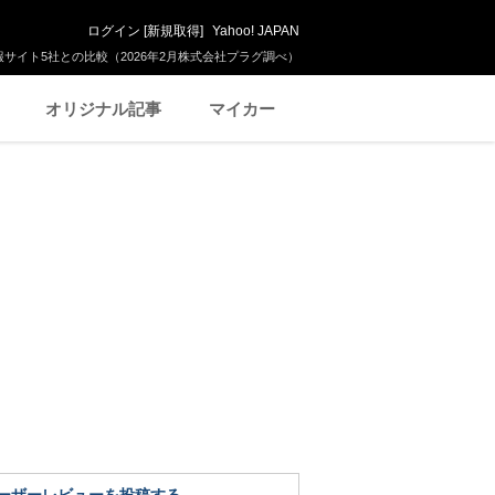
ログイン
[
新規取得
]
Yahoo! JAPAN
サイト5社との比較（2026年2月株式会社プラグ調べ）
オリジナル記事
マイカー