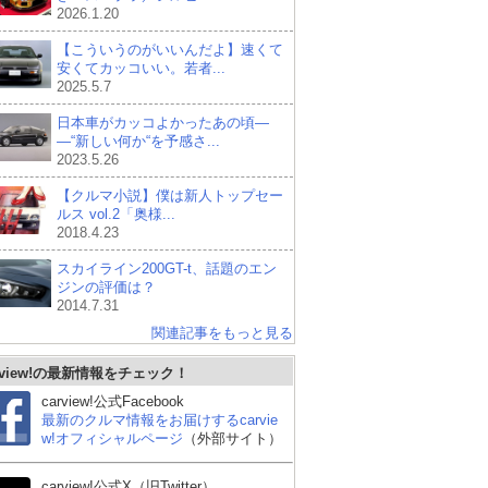
2026.1.20
【こういうのがいいんだよ】速くて
安くてカッコいい。若者...
2025.5.7
日本車がカッコよかったあの頃―
―“新しい何か“を予感さ...
2023.5.26
【クルマ小説】僕は新人トップセー
ルス vol.2「奥様...
2018.4.23
スカイライン200GT-t、話題のエン
ジンの評価は？
2014.7.31
関連記事をもっと見る
rview!の最新情報をチェック！
carview!公式Facebook
最新のクルマ情報をお届けするcarvie
w!オフィシャルページ
（外部サイト）
リッ
スバル WRX S4
BMW 3シリーズ セダン
メ
carview!公式X（旧Twitter）