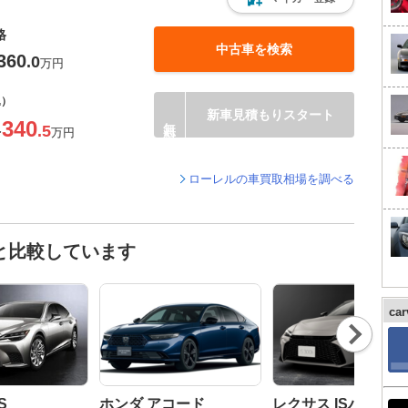
格
中古車を検索
360
.0
万円
込）
新車見積もりスタート
340
.5
〜
万円
ローレルの車買取相場を調べる
と比較しています
ca
Nex
t
S
ホンダ アコード
レクサス ISハイブ