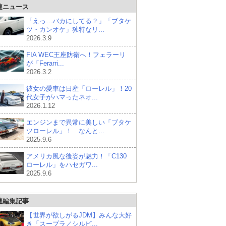
連ニュース
「えっ…バカにしてる？」「ブタケ
ツ・カンオケ」独特なリ...
2026.3.9
FIA WEC王座防衛へ！フェラーリ
が「Ferarri...
2026.3.2
彼女の愛車は日産「ローレル」！20
代女子がハマったネオ...
2026.1.12
エンジンまで異常に美しい「ブタケ
ツローレル」！ なんと...
2025.9.6
アメリカ風な後姿が魅力！「C130
ローレル」をハセガワ...
2025.9.6
連編集記事
【世界が欲しがるJDM】みんな大好
き「スープラ／シルビ...