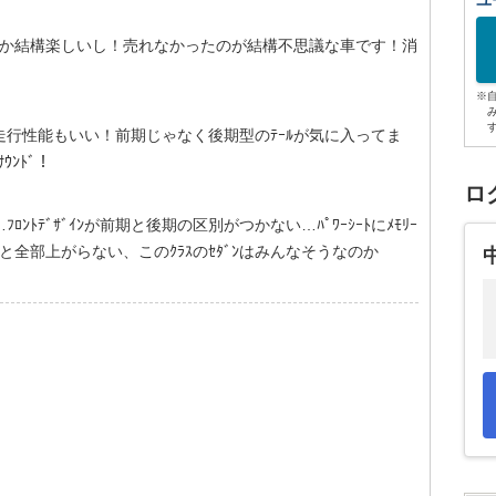
ユ
ｸとか結構楽しいし！売れなかったのが結構不思議な車です！消
※
ﾟﾈ！走行性能もいい！前期じゃなく後期型のﾃｰﾙが気に入ってま
ﾝﾄﾞ！
ロ
ﾄﾃﾞｻﾞｲﾝが前期と後期の区別がつかない…ﾊﾟﾜｰｼｰﾄにﾒﾓﾘｰ
と全部上がらない、このｸﾗｽのｾﾀﾞﾝはみんなそうなのか