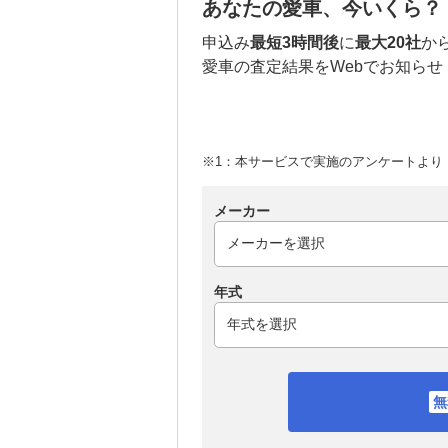
あなたの愛車、今いくら？
申込み
最短3時間後
に
最大20社
か
愛車の査定結果をWebでお知らせ
※1：本サービスで実施のアンケートより （
メーカー
年式