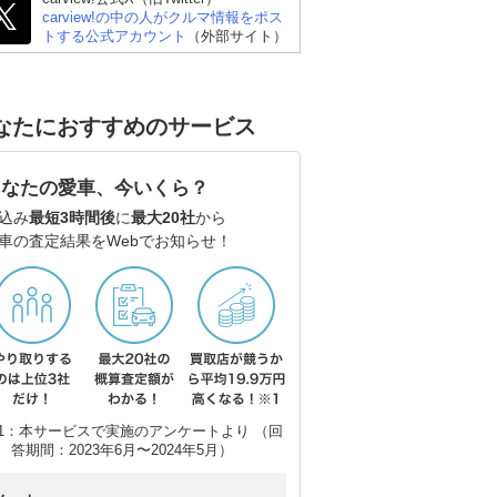
carview!の中の人がクルマ情報をポス
ラ
トする公式アカウント
（外部サイト）
なたにおすすめのサービス
あなたの愛車、今いくら？
込み
最短3時間後
に
最大20社
から
車の査定結果をWebでお知らせ！
1：本サービスで実施のアンケートより （回
答期間：2023年6月〜2024年5月）