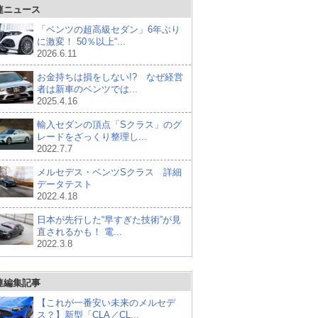
連ニュース
「ベンツの超高級セダン」6年ぶり
に激変！ 50％以上“...
2026.6.11
お金持ちは損をしない!? なぜ経営
者は新車のベンツでは...
2025.4.16
輸入セダンの頂点「Sクラス」のグ
レードをざっくり整理し...
2022.7.7
メルセデス・ベンツSクラス 詳細
データテスト
2022.4.18
日本が先行した“早すぎた技術”が見
直されるかも！ 電...
2022.3.8
連編集記事
【これが一番安い未来のメルセデ
ス？】新型「CLA／CL...