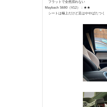
フラットで全然揺れない
Maybach S680（V12）：★★
シートは極上だけど足はややばたつく