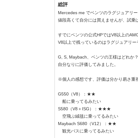
総評
Mercedes me でベンツのラグジュ
値段高くて自分には買えませんが、試乗
すでにベンツの公式HPではV8以上のA
V8以上で残っているのはラグジュアリーモデル
G, S, Maybach、ベンツの王様はどれか
自分なりに評価してみました。
※個人の感想です、評価は分かり易さ重視
G550（V8）：★★
船に乗ってるみたい
S580（V8＋ISG）：★★★
空飛ぶ絨毯に乗ってるみたい
Maybach S680（V12）：★★
観光バスに乗ってるみたい