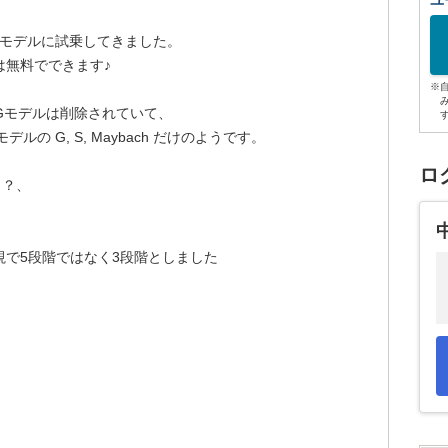
ユ
アリーモデルに試乗してきました。
は無料でできます♪
※
MGモデルは削除されていて、
の G, S, Maybach だけのようです。
ロ
？？、
で5段階ではなく3段階としました