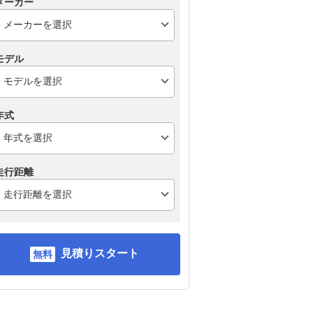
メーカー
モデル
年式
走行距離
見積りスタート