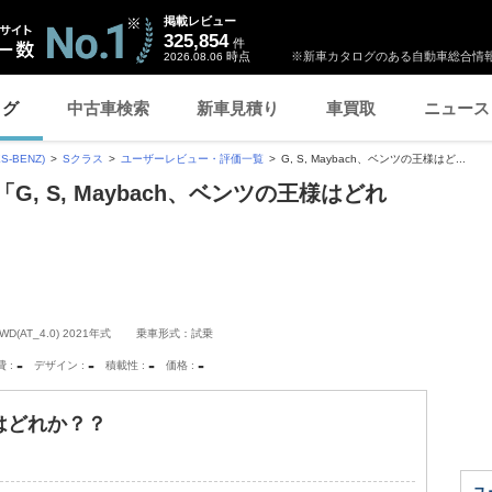
掲載レビュー
325,854
件
時点
※新車カタログのある自動車総合情報
2026.08.06
ログ
中古車検索
新車見積り
車買取
ニュース
-BENZ)
Sクラス
ユーザーレビュー・評価一覧
G, S, Maybach、ベンツの王様はど...
G, S, Maybach、ベンツの王様はどれ
(AT_4.0) 2021年式
乗車形式：試乗
-
-
-
-
費
デザイン
積載性
価格
王様はどれか？？