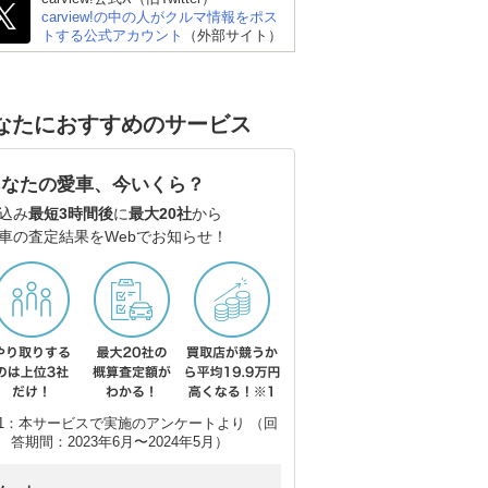
carview!の中の人がクルマ情報をポス
トする公式アカウント
（外部サイト）
なたにおすすめのサービス
あなたの愛車、今いくら？
込み
最短3時間後
に
最大20社
から
車の査定結果をWebでお知らせ！
1：本サービスで実施のアンケートより （回
答期間：2023年6月〜2024年5月）