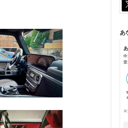
あ
申
愛
※