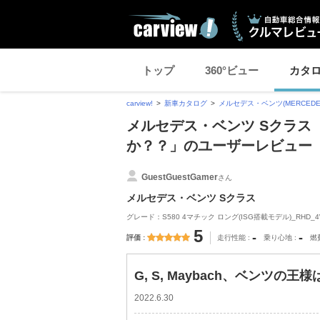
トップ
360°ビュー
カタ
carview!
新車カタログ
メルセデス・ベンツ(MERCEDES
メルセデス・ベンツ Sクラス 「
か？？」のユーザーレビュー
GuestGuestGamer
さん
メルセデス・ベンツ Sクラス
グレード：S580 4マチック ロング(ISG搭載モデル)_RHD_4WD
5
-
-
評価
走行性能
乗り心地
燃
G, S, Maybach、ベンツの
2022.6.30