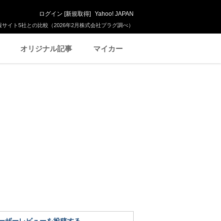
ログイン
[
新規取得
]
Yahoo! JAPAN
サイト5社との比較（2026年2月株式会社プラグ調べ）
オリジナル記事
マイカー