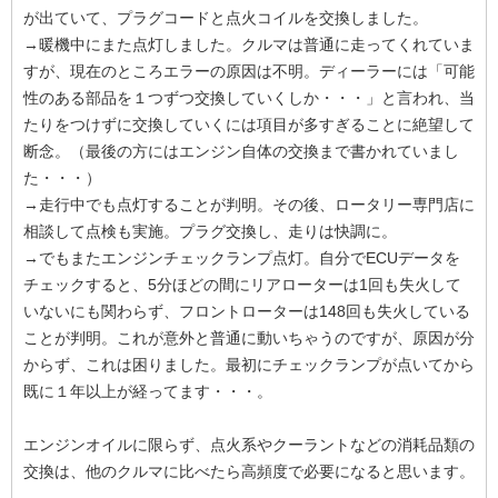
が出ていて、プラグコードと点火コイルを交換しました。
→暖機中にまた点灯しました。クルマは普通に走ってくれていま
すが、現在のところエラーの原因は不明。ディーラーには「可能
性のある部品を１つずつ交換していくしか・・・」と言われ、当
たりをつけずに交換していくには項目が多すぎることに絶望して
断念。（最後の方にはエンジン自体の交換まで書かれていまし
た・・・）
→走行中でも点灯することが判明。その後、ロータリー専門店に
相談して点検も実施。プラグ交換し、走りは快調に。
→でもまたエンジンチェックランプ点灯。自分でECUデータを
チェックすると、5分ほどの間にリアローターは1回も失火して
いないにも関わらず、フロントローターは148回も失火している
ことが判明。これが意外と普通に動いちゃうのですが、原因が分
からず、これは困りました。最初にチェックランプが点いてから
既に１年以上が経ってます・・・。
エンジンオイルに限らず、点火系やクーラントなどの消耗品類の
交換は、他のクルマに比べたら高頻度で必要になると思います。