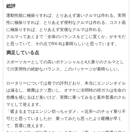
総評
運動性能に極振りすれば、とりあえず速いクルマは作れる。実用
性に極振りすれば、とりあえず便利なクルマは作れる。コスト面
に極振りすれば、とりあえず安価なクルマは作れる。
クルマってあくまで「全体のバランスをどこに置くか」がキモだ
と思っていて、その点でRX-8は素晴らしいと思っています。
満足している点
スポーツカーとしての高いポテンシャルと4人乗りのクルマとし
ての実用性の絶妙なバランス。このパッケージが素晴らしい。
ロータリーについては巷での評判どおり、本当にエンジンオイル
は減るし、燃費はクソ悪いし、オマケに冷間時の排ガスは生命の
危機を感じるほど臭いけど、実際に乗ってみると案外普通のクル
マとして使えます。
「暖まるまではエンジン切っちゃダメ」＝近所へのチョイ乗り不
可だと思っていましたが、乗ってみたら思ったより暖機が早く
て、普通に使えます。