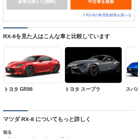
新車見積もり(無料)
中古車を検索
RX-8の車買取相場を調べる
RX-8を見た人はこんな車と比較しています
トヨタ GR86
トヨタ スープラ
スバル
マツダ RX-8 についてもっと詳しく
知る