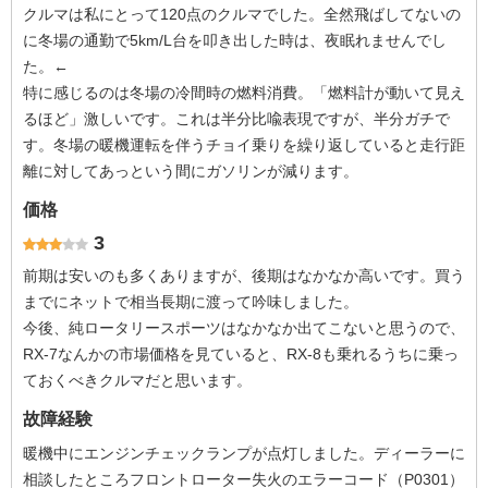
クルマは私にとって120点のクルマでした。全然飛ばしてないの
に冬場の通勤で5km/L台を叩き出した時は、夜眠れませんでし
た。←
特に感じるのは冬場の冷間時の燃料消費。「燃料計が動いて見え
るほど」激しいです。これは半分比喩表現ですが、半分ガチで
す。冬場の暖機運転を伴うチョイ乗りを繰り返していると走行距
離に対してあっという間にガソリンが減ります。
価格
3
前期は安いのも多くありますが、後期はなかなか高いです。買う
までにネットで相当長期に渡って吟味しました。
今後、純ロータリースポーツはなかなか出てこないと思うので、
RX-7なんかの市場価格を見ていると、RX-8も乗れるうちに乗っ
ておくべきクルマだと思います。
故障経験
暖機中にエンジンチェックランプが点灯しました。ディーラーに
相談したところフロントローター失火のエラーコード（P0301）