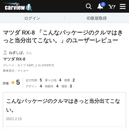
carview!
検索
通知
i
ログイン
ID新規取得
マツダ RX-8 「こんなパッケージのクルマはき
っと当分出てこない。」のユーザーレビュー
ねぎしば。
さん
マツダ RX-8
グレード：タイプ S(MT_1.3) 2009年式
乗車形式：マイカー
5
4
2
5
走行性能
乗り心地
燃費
評価
4
4
3
デザイン
積載性
価格
こんなパッケージのクルマはきっと当分出てこな
い。
2021.2.15