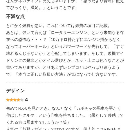
なんかネガティブに見えちゃいますが、「思ったより普通に使え
てびっくり、満足。」ということです。
不満な点
とにかく燃費が悪い。これについては燃費の項目に記載。
あとは、強いて言えば「ロータリーエンジン」という未知なる存
在への恐怖心・・・？「10万キロ持たずにエンジン掛からなく
なってオーバーホール」というパワーワードが先行して、「すぐ
壊れるんじゃないか」と心配してしまいます。そして、暖機アイ
ドリングの是非とかオイル選びとか、ネット上には色々なことが
書いてありますが、とりあえずレシプロとはやっぱり違うよう
で、「本当に正しい取扱い方法」が気になって仕方ないです。
デザイン
4
初めてRX-8を見たとき、なんとなく「カボチャの馬車を平たく
伸ばしたクルマ」という印象を持ちました。（果たして共感して
くれる方は居ますでしょうか？笑）
人気の「鼓動デザイン」ではないですが、個人的にはRX-8もま