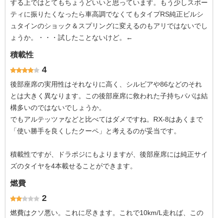
する上ではとてもちょうどいいと思っています。もう少しスポー
ティに振りたくなったら車高調でなくてもタイプRS純正ビルシ
ュタインのショック＆スプリングに変えるのもアリではないでし
ょうか。・・・試したことないけど。←
積載性
4
後部座席の実用性はそれなりに高く、シルビアや86などのそれ
とは大きく異なります。この後部座席に救われた子持ちパパは結
構多いのではないでしょうか。
でもアルテッツァなどと比べてはダメですね。RX-8はあくまで
「使い勝手を良くしたクーペ」と考えるのが妥当です。
積載性ですが、ドラポジにもよりますが、後部座席には純正サイ
ズのタイヤを4本載せることができます。
燃費
2
燃費はクソ悪い。これに尽きます。これで10km/L走れば、この