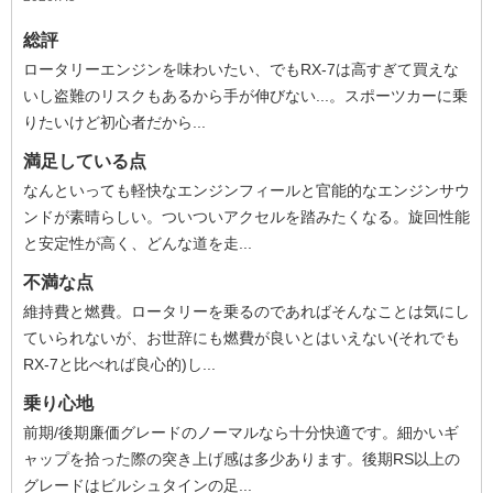
総評
ロータリーエンジンを味わいたい、でもRX-7は高すぎて買えな
いし盗難のリスクもあるから手が伸びない...。スポーツカーに乗
りたいけど初心者だから...
満足している点
なんといっても軽快なエンジンフィールと官能的なエンジンサウ
ンドが素晴らしい。ついついアクセルを踏みたくなる。旋回性能
と安定性が高く、どんな道を走...
不満な点
維持費と燃費。ロータリーを乗るのであればそんなことは気にし
ていられないが、お世辞にも燃費が良いとはいえない(それでも
RX-7と比べれば良心的)し...
乗り心地
前期/後期廉価グレードのノーマルなら十分快適です。細かいギ
ャップを拾った際の突き上げ感は多少あります。後期RS以上の
グレードはビルシュタインの足...