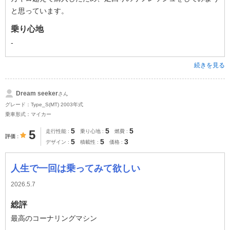
と思っています。
乗り心地
-
続きを見る
Dream seeker
さん
グレード：Type_S(MT) 2003年式
乗車形式：マイカー
5
5
5
5
走行性能
乗り心地
燃費
評価
5
5
3
デザイン
積載性
価格
人生で一回は乗ってみて欲しい
2026.5.7
総評
最高のコーナリングマシン