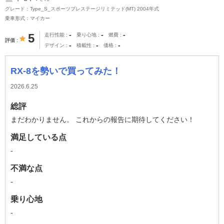
グレード：Type_S_スポーツプレステージリミテッド(MT) 2004年式
乗車形式：マイカー
-
-
-
5
走行性能
乗り心地
燃費
評価
-
-
-
デザイン
積載性
価格
RX-8を勢いで買ってみた！
2026.6.25
総評
まだわかりません。 これからの報告に期待してください！
満足している点
-
不満な点
-
乗り心地
-