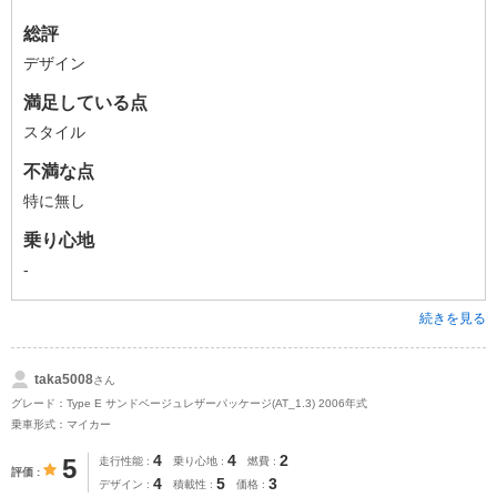
総評
デザイン
満足している点
スタイル
不満な点
特に無し
乗り心地
-
続きを見る
taka5008
さん
グレード：Type E サンドベージュレザーパッケージ(AT_1.3) 2006年式
乗車形式：マイカー
4
4
2
5
走行性能
乗り心地
燃費
評価
4
5
3
デザイン
積載性
価格