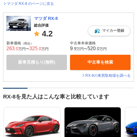
マツダ RX-8 のページに戻る
マツダ RX-8
総合評価
マイカー登録
4.2
新車価格
中古車本体価格
（税込）
263
325
9
520
.0
.0
.9
.0
万円〜
万円
万円〜
万円
新車見積もり(無料)
中古車を検索
RX-8の車買取相場を調べる
RX-8を見た人はこんな車と比較しています