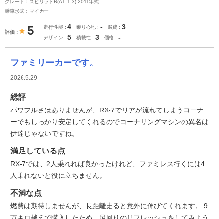
グレード：スピリットR(AT_1.3) 2011年式
乗車形式：マイカー
4
-
3
5
走行性能
乗り心地
燃費
評価
5
3
-
デザイン
積載性
価格
ファミリーカーです。
2026.5.29
総評
パワフルさはありませんが、RX-7でリアが流れてしまうコーナ
ーでもしっかり安定してくれるのでコーナリングマシンの異名は
伊達じゃないですね。
満足している点
RX-7では、2人乗れれば良かったけれど、ファミレス行くには4
人乗れないと役に立ちません。
不満な点
燃費は期待しませんが、長距離走ると意外に伸びてくれます。 9
万キロ越えで購入したため、足回りのリフレッシュをしてみよう