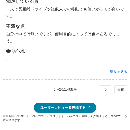
満足している点
一人で長距離ドライブや複数人での移動でも使いがってが良いで
す。
不満な点
自分の中では無いですが、使用目的によっては色々あるでしょ
う。
乗り心地
-
続きを見る
1
〜
20
/
1,468
件
ユーザーレビューを投稿する
※自動車SNSサイト「みんカラ」に遷移します。みんカラに登録して投稿すると、carview!にも
表示されます。