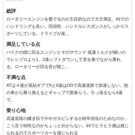
総評
ロータリーエンジンを愛でるのが主目的なので大方満足。峠での
ハンドリングも良い。回頭性、ハンドルレスポンスがしっかりス
ポーツしている。ドライブが楽...
満足している点
バイクの様に回るエンジンとそのサウンド 低速トルクが細いの
でレシプロより1、2速シフトダウンして音を奏でながら乗れ
る。ロータリーが回る音が聴こ...
不満な点
ATは４速が直結ギアで5と6速はODで高速道路で加速しない。他
の車から乗り換えるとギャップで面食らう。引っ張るなら4速
で。
乗り心地
高速道路の継ぎ目でややガタピシするが経年劣化のためなのか、
こう言う特性なのかちょっと分からない。峠でヒラヒラ感は感じ
られるのでスポーツカーを感じられる