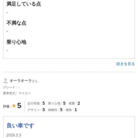
満足している点
-
不満な点
-
乗り心地
-
続きを見る
オーラオーラ
さん
グレード：-
乗車形式：マイカー
5
5
2
5
走行性能
乗り心地
燃費
評価
5
5
1
デザイン
積載性
価格
良い車です
2026.5.3