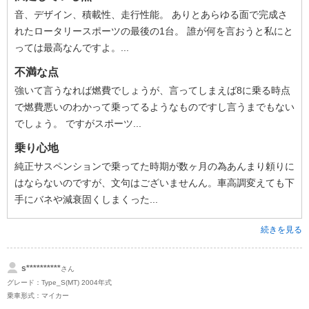
音、デザイン、積載性、走行性能。 ありとあらゆる面で完成さ
れたロータリースポーツの最後の1台。 誰が何を言おうと私にと
っては最高なんですよ。...
不満な点
強いて言うなれば燃費でしょうが、言ってしまえば8に乗る時点
で燃費悪いのわかって乗ってるようなものですし言うまでもない
でしょう。 ですがスポーツ...
乗り心地
純正サスペンションで乗ってた時期が数ヶ月の為あんまり頼りに
はならないのですが、文句はございませんん。車高調変えても下
手にバネや減衰固くしまくった...
続きを見る
s**********
さん
グレード：Type_S(MT) 2004年式
乗車形式：マイカー