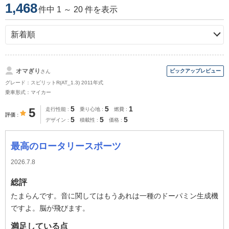
1,468
件中 1 ～ 20 件を表示
オマぎり
さん
グレード：スピリットR(AT_1.3) 2011年式
乗車形式：マイカー
5
5
1
5
走行性能
乗り心地
燃費
評価
5
5
5
デザイン
積載性
価格
最高のロータリースポーツ
2026.7.8
総評
たまらんです。音に関してはもうあれは一種のドーパミン生成機
ですよ。脳が飛びます。
満足している点