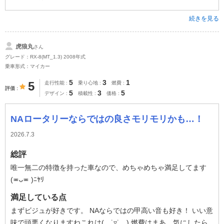
続きを見る
虎狼丸
さん
グレード：RX-8(MT_1.3) 2008年式
乗車形式：マイカー
5
3
1
5
走行性能
乗り心地
燃費
評価
5
3
5
デザイン
積載性
価格
NAロータリーならではの良さモリモリかも…！
2026.7.3
総評
唯一無二の特徴を持った車なので、めちゃめちゃ満足してます
(≖ᴗ≖ )ﾆﾔﾘ
満足している点
まずビジュが好きです。 NAならではの甲高い音も好き！ いい意
味で頭悪くなりますねこれは( ˙▿˙ ) 燃費はまあ、気にしたら