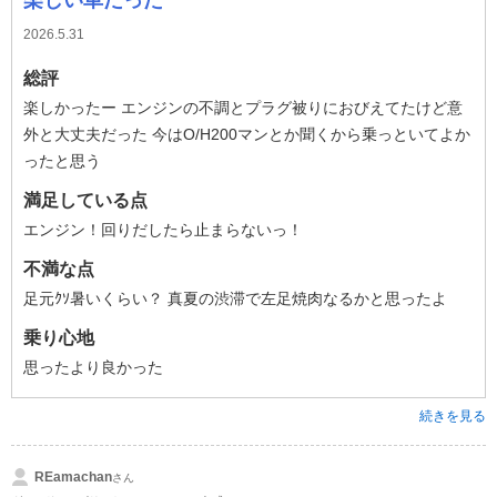
2026.5.31
総評
楽しかったー エンジンの不調とプラグ被りにおびえてたけど意
外と大丈夫だった 今はO/H200マンとか聞くから乗っといてよか
ったと思う
満足している点
エンジン！回りだしたら止まらないっ！
不満な点
足元ｸｿ暑いくらい？ 真夏の渋滞で左足焼肉なるかと思ったよ
乗り心地
思ったより良かった
続きを見る
REamachan
さん