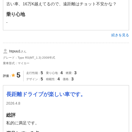
古い車、16万K越えてるので、遠距離はチョット不安かな？
乗り心地
-
続きを見る
htpuu1
さん
グレード：Type RS(MT_1.3) 2008年式
乗車形式：マイカー
5
4
3
5
走行性能
乗り心地
燃費
評価
5
4
3
デザイン
積載性
価格
長距離ドライブが楽しい車です。
2026.4.8
総評
私的に満足です。