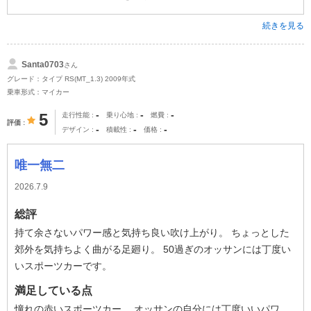
続きを見る
Santa0703
さん
グレード：タイプ RS(MT_1.3) 2009年式
乗車形式：マイカー
-
-
-
5
走行性能
乗り心地
燃費
評価
-
-
-
デザイン
積載性
価格
唯一無二
2026.7.9
総評
持て余さないパワー感と気持ち良い吹け上がり。 ちょっとした
郊外を気持ちよく曲がる足廻り。 50過ぎのオッサンには丁度い
いスポーツカーです。
満足している点
憧れの赤いスポーツカー。 オッサンの自分には丁度いいパワ