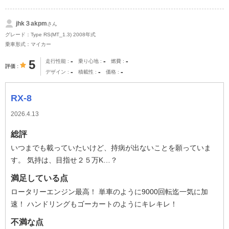
jhk３akpm
さん
グレード：Type RS(MT_1.3) 2008年式
乗車形式：マイカー
-
-
-
5
走行性能
乗り心地
燃費
評価
-
-
-
デザイン
積載性
価格
RX-8
2026.4.13
総評
いつまでも載っていたいけど、持病が出ないことを願っていま
す。 気持は、目指せ２５万K…？
満足している点
ロータリーエンジン最高！ 単車のように9000回転迄一気に加
速！ ハンドリングもゴーカートのようにキレキレ！
不満な点