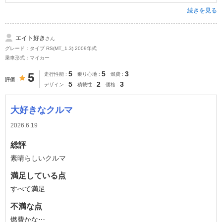
続きを見る
エイト好き
さん
グレード：タイプ RS(MT_1.3) 2009年式
乗車形式：マイカー
5
5
3
5
走行性能
乗り心地
燃費
評価
5
2
3
デザイン
積載性
価格
大好きなクルマ
2026.6.19
総評
素晴らしいクルマ
満足している点
すべて満足
不満な点
燃費かな⋯