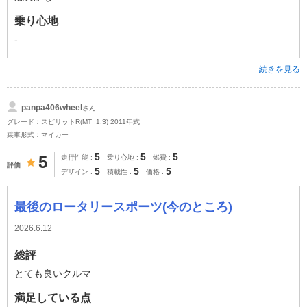
乗り心地
-
続きを見る
panpa406wheel
さん
グレード：スピリットR(MT_1.3) 2011年式
乗車形式：マイカー
5
5
5
5
走行性能
乗り心地
燃費
評価
5
5
5
デザイン
積載性
価格
最後のロータリースポーツ(今のところ)
2026.6.12
総評
とても良いクルマ
満足している点