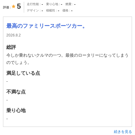
-
-
-
5
走行性能
乗り心地
燃費
評価
-
-
-
デザイン
積載性
価格
最高のファミリースポーツカー。
2026.8.2
総評
今しか乗れないクルマの一つ。最後のロータリーになってしまう
のでしょう。
満足している点
-
不満な点
-
乗り心地
-
続きを見る