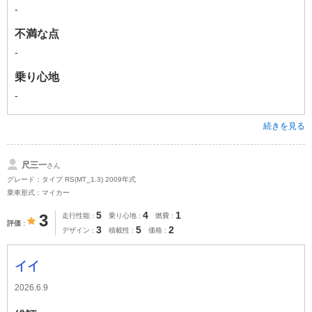
-
不満な点
-
乗り心地
-
続きを見る
尺三一
さん
グレード：タイプ RS(MT_1.3) 2009年式
乗車形式：マイカー
5
4
1
3
走行性能
乗り心地
燃費
評価
3
5
2
デザイン
積載性
価格
イイ
2026.6.9