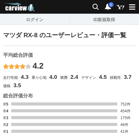
carview!
検索
通知
i
ログイン
ID新規取得
マツダ RX-8 のユーザーレビュー・評価一覧
平均総合評価
4.2
4.3
4.0
2.4
4.5
3.7
走行性能
乗り心地
燃費
デザイン
積載性
3.5
価格
総合評価分布
星5
752
件
星4
454
件
星3
175
件
星2
46
件
星1
41
件