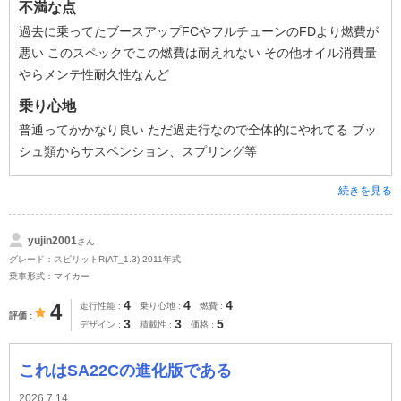
不満な点
過去に乗ってたブースアップFCやフルチューンのFDより燃費が
悪い このスペックでこの燃費は耐えれない その他オイル消費量
やらメンテ性耐久性なんど
乗り心地
普通ってかかなり良い ただ過走行なので全体的にやれてる ブッ
シュ類からサスペンション、スプリング等
続きを見る
yujin2001
さん
グレード：スピリットR(AT_1.3) 2011年式
乗車形式：マイカー
4
4
4
4
走行性能
乗り心地
燃費
評価
3
3
5
デザイン
積載性
価格
これはSA22Cの進化版である
2026.7.14