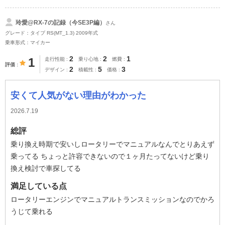
玲愛@RX-7の記録（今SE3P編）
さん
グレード：タイプ RS(MT_1.3) 2009年式
乗車形式：マイカー
2
2
1
1
走行性能
乗り心地
燃費
評価
2
5
3
デザイン
積載性
価格
安くて人気がない理由がわかった
2026.7.19
総評
乗り換え時期で安いしロータリーでマニュアルなんでとりあえず
乗ってる ちょっと許容できないので１ヶ月たってないけど乗り
換え検討で車探してる
満足している点
ロータリーエンジンでマニュアルトランスミッションなのでかろ
うじて乗れる