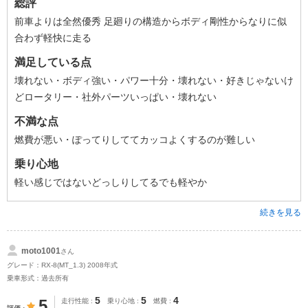
総評
前車よりは全然優秀 足廻りの構造からボディ剛性からなりに似
合わず軽快に走る
満足している点
壊れない・ボディ強い・パワー十分・壊れない・好きじゃないけ
どロータリー・社外パーツいっぱい・壊れない
不満な点
燃費が悪い・ぽってりしててカッコよくするのが難しい
乗り心地
軽い感じではないどっしりしてるでも軽やか
続きを見る
moto1001
さん
グレード：RX-8(MT_1.3) 2008年式
乗車形式：過去所有
5
5
4
5
走行性能
乗り心地
燃費