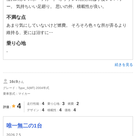
ー。 気持ちいい足廻り。 思いの外、積載性が良い。
不満な点
あまり気にしていないけど燃費。 そろそろ色々な所が弄るより
維持る、更には治すに⋯
乗り心地
-
続きを見る
16c9
さん
グレード：Type_S(MT) 2004年式
乗車形式：マイカー
4
3
2
4
走行性能
乗り心地
燃費
評価
4
4
4
デザイン
積載性
価格
唯一無二の1台
2026.7.5