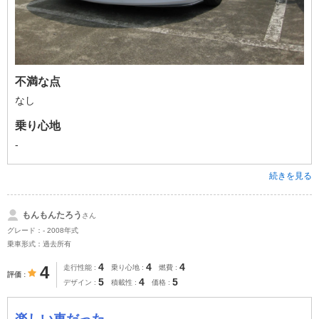
不満な点
なし
乗り心地
-
続きを見る
もんもんたろう
さん
グレード：- 2008年式
乗車形式：過去所有
4
4
4
4
走行性能
乗り心地
燃費
評価
5
4
5
デザイン
積載性
価格
楽しい車だった