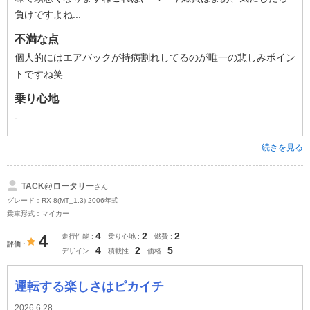
負けですよね...
不満な点
個人的にはエアバックが持病割れしてるのが唯一の悲しみポイン
トですね笑
乗り心地
-
続きを見る
TACK@ロータリー
さん
グレード：RX-8(MT_1.3) 2006年式
乗車形式：マイカー
4
2
2
4
走行性能
乗り心地
燃費
評価
4
2
5
デザイン
積載性
価格
運転する楽しさはピカイチ
2026.6.28